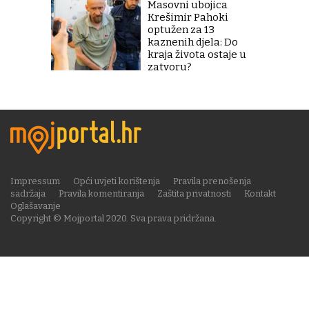
Masovni ubojica
Krešimir Pahoki
optužen za 13
kaznenih djela: Do
kraja života ostaje u
zatvoru?
Impressum
Opći uvjeti korištenja
Pravila prenošenja
sadržaja
Pravila komentiranja
Zaštita privatnosti
Kontakt
Oglašavanje
Copyright © Mojportal 2020. Sva prava pridržana.