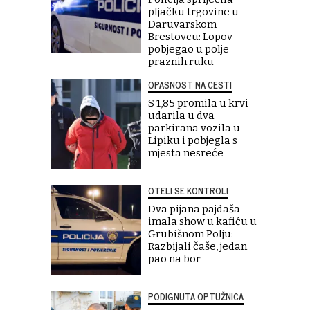
pljačku trgovine u
Daruvarskom
Brestovcu: Lopov
pobjegao u polje
praznih ruku
OPASNOST NA CESTI
S 1,85 promila u krvi
udarila u dva
parkirana vozila u
Lipiku i pobjegla s
mjesta nesreće
OTELI SE KONTROLI
Dva pijana pajdaša
imala show u kafiću u
Grubišnom Polju:
Razbijali čaše, jedan
pao na bor
PODIGNUTA OPTUŽNICA