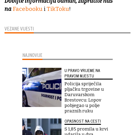
Dobijte informaciju odmah, zapratite nas
na
Facebooku
i
TikToku
!
VEZANE VIJESTI
NAJNOVIJE
U PRAVO VRIJEME NA
PRAVOM MJESTU
Policija spriječila
pljačku trgovine u
Daruvarskom
Brestovcu: Lopov
pobjegao u polje
praznih ruku
OPASNOST NA CESTI
S 1,85 promila u krvi
udarila u dva