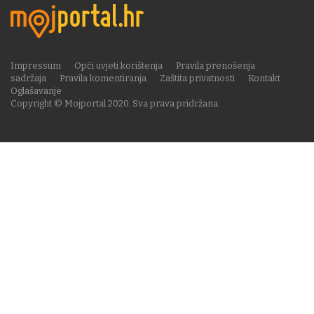
Impressum
Opći uvjeti korištenja
Pravila prenošenja
sadržaja
Pravila komentiranja
Zaštita privatnosti
Kontakt
Oglašavanje
Copyright © Mojportal 2020. Sva prava pridržana.