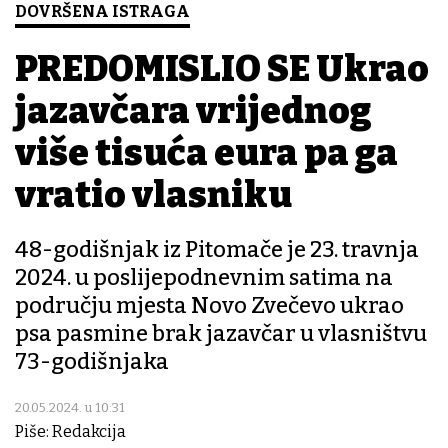
DOVRŠENA ISTRAGA
PREDOMISLIO SE Ukrao
jazavčara vrijednog
više tisuća eura pa ga
vratio vlasniku
48-godišnjak iz Pitomače je 23. travnja
2024. u poslijepodnevnim satima na
području mjesta Novo Zvečevo ukrao
psa pasmine brak jazavčar u vlasništvu
73-godišnjaka
20.05.2024. u 10:31
Piše: Redakcija