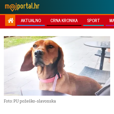
AKTUALNO
CRNA KRONIKA
SPORT
M
Foto: PU požeško-slavonska