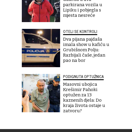
parkirana vozila u
Lipiku i pobjegla s
mjesta nesreće
OTELI SE KONTROLI
Dva pijana pajdaša
imala show u kafiću u
Grubišnom Polju:
Razbijali čaše, jedan
pao na bor
PODIGNUTA OPTUŽNICA
Masovni ubojica
Krešimir Pahoki
optužen za 13
kaznenih djela: Do
kraja života ostaje u
zatvoru?