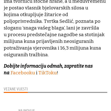
ima tvornicu stočne hrane, a u međuvremenu
je postao vlasnik bjelovarskih silosa u
kojima otkupljuje žitarice od
poljoprivrednika. Tvrtka Sedlić, poznata po
sloganu ‘snaga vašeg blaga’, lani je završila
u procesu predstečajne nagodbe sa stotinjak
milijuna kuna prijavljenih neosiguranih
potraživanja vjerovnika i 16,3 milijuna kuna
osiguranih tražbina.
Dobijte informaciju odmah, zapratite nas
na
Facebooku
i
TikToku
!
VEZANE VIJESTI
NAJNOVIJE