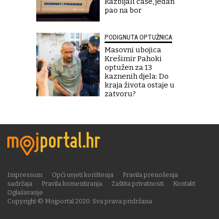
Razbijali čaše, jedan
pao na bor
PODIGNUTA OPTUŽNICA
Masovni ubojica
Krešimir Pahoki
optužen za 13
kaznenih djela: Do
kraja života ostaje u
zatvoru?
Impressum
Opći uvjeti korištenja
Pravila prenošenja
sadržaja
Pravila komentiranja
Zaštita privatnosti
Kontakt
Oglašavanje
Copyright © Mojportal 2020. Sva prava pridržana.