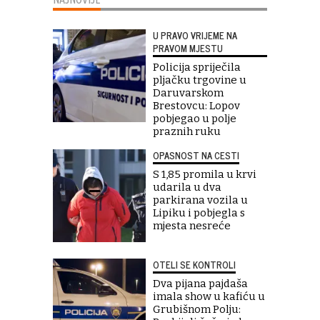
U PRAVO VRIJEME NA
PRAVOM MJESTU
Policija spriječila
pljačku trgovine u
Daruvarskom
Brestovcu: Lopov
pobjegao u polje
praznih ruku
OPASNOST NA CESTI
S 1,85 promila u krvi
udarila u dva
parkirana vozila u
Lipiku i pobjegla s
mjesta nesreće
OTELI SE KONTROLI
Dva pijana pajdaša
imala show u kafiću u
Grubišnom Polju: