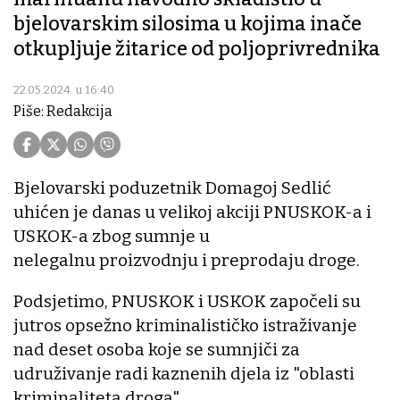
bjelovarskim silosima u kojima inače
otkupljuje žitarice od poljoprivrednika
22.05.2024. u 16:40
Piše: Redakcija
Bjelovarski poduzetnik Domagoj Sedlić
uhićen je danas u velikoj akciji PNUSKOK-a i
USKOK-a zbog sumnje u
nelegalnu proizvodnju i preprodaju droge.
Podsjetimo, PNUSKOK i USKOK započeli su
jutros opsežno kriminalističko istraživanje
nad deset osoba koje se sumnjiči za
udruživanje radi kaznenih djela iz "oblasti
kriminaliteta droga".