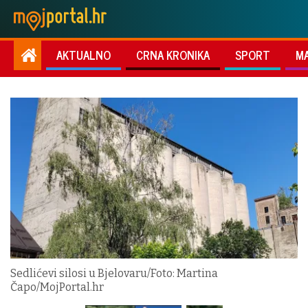
AKTUALNO
CRNA KRONIKA
SPORT
M
Sedlićevi silosi u Bjelovaru/Foto: Martina
Čapo/MojPortal.hr