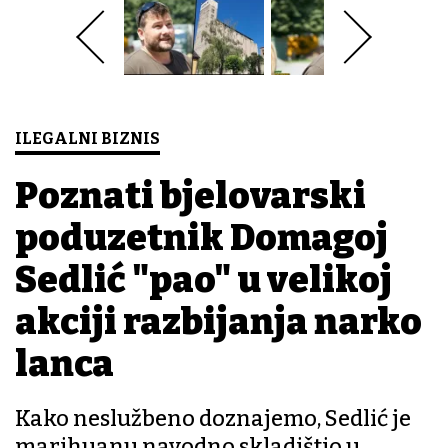
ILEGALNI BIZNIS
Poznati bjelovarski
poduzetnik Domagoj
Sedlić "pao" u velikoj
akciji razbijanja narko
lanca
Kako neslužbeno doznajemo, Sedlić je
marihuanu navodno skladištio u