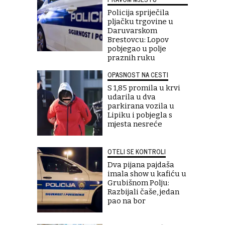
Policija spriječila
pljačku trgovine u
Daruvarskom
Brestovcu: Lopov
pobjegao u polje
praznih ruku
OPASNOST NA CESTI
S 1,85 promila u krvi
udarila u dva
parkirana vozila u
Lipiku i pobjegla s
mjesta nesreće
OTELI SE KONTROLI
Dva pijana pajdaša
imala show u kafiću u
Grubišnom Polju:
Razbijali čaše, jedan
pao na bor