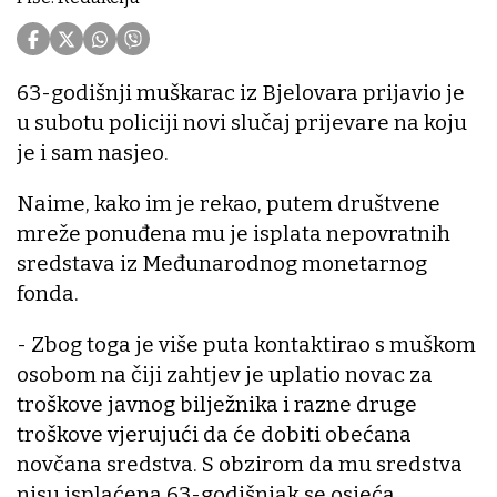
63-godišnji muškarac iz Bjelovara prijavio je
u subotu policiji novi slučaj prijevare na koju
je i sam nasjeo.
Naime, kako im je rekao, putem društvene
mreže ponuđena mu je isplata nepovratnih
sredstava iz Međunarodnog monetarnog
fonda.
- Zbog toga je više puta kontaktirao s muškom
osobom na čiji zahtjev je uplatio novac za
troškove javnog bilježnika i razne druge
troškove vjerujući da će dobiti obećana
novčana sredstva. S obzirom da mu sredstva
nisu isplaćena 63-godišnjak se osjeća