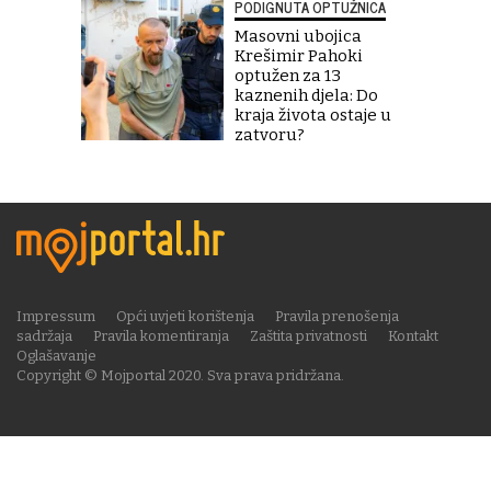
PODIGNUTA OPTUŽNICA
Masovni ubojica
Krešimir Pahoki
optužen za 13
kaznenih djela: Do
kraja života ostaje u
zatvoru?
Impressum
Opći uvjeti korištenja
Pravila prenošenja
sadržaja
Pravila komentiranja
Zaštita privatnosti
Kontakt
Oglašavanje
Copyright © Mojportal 2020. Sva prava pridržana.