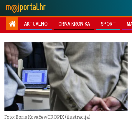
AKTUALNO
CRNA KRONIKA
SPORT
M
Foto: Boris Kovačev/CROPIX (ilustracija)