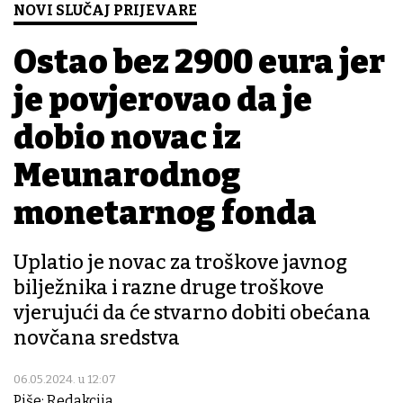
NOVI SLUČAJ PRIJEVARE
Ostao bez 2900 eura jer
je povjerovao da je
dobio novac iz
Međunarodnog
monetarnog fonda
Uplatio je novac za troškove javnog
bilježnika i razne druge troškove
vjerujući da će stvarno dobiti obećana
novčana sredstva
06.05.2024. u 12:07
Piše: Redakcija