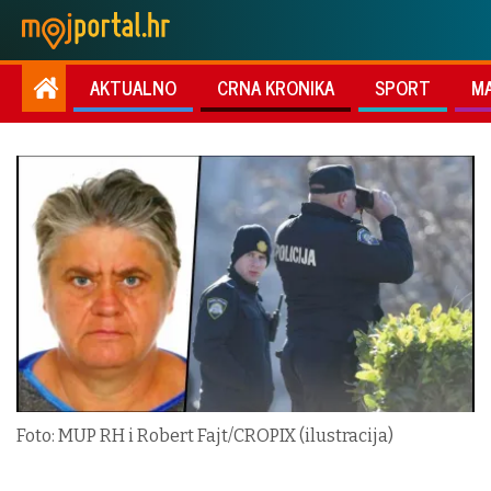
AKTUALNO
CRNA KRONIKA
SPORT
M
Foto: MUP RH i Robert Fajt/CROPIX (ilustracija)