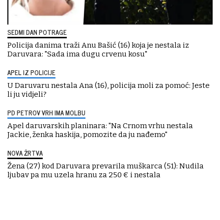
SEDMI DAN POTRAGE
Policija danima traži Anu Bašić (16) koja je nestala iz
Daruvara: "Sada ima dugu crvenu kosu"
APEL IZ POLICIJE
U Daruvaru nestala Ana (16), policija moli za pomoć: Jeste
li ju vidjeli?
PD PETROV VRH IMA MOLBU
Apel daruvarskih planinara: "Na Crnom vrhu nestala
Jackie, ženka haskija, pomozite da ju nađemo"
NOVA ŽRTVA
Žena (27) kod Daruvara prevarila muškarca (51): Nudila
ljubav pa mu uzela hranu za 250 € i nestala