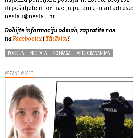
ili pošaljete informaciju putem e-mail adrese:
nestali@nestali.hr.
Dobijte informaciju odmah, zapratite nas
na
Facebooku
i
TikToku
!
POLICIJA
NESTALA
POTRAGA
APEL GRAĐANIMA
VEZANE VIJESTI