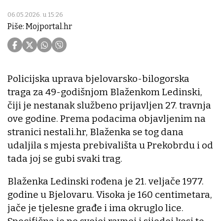
06.05.2026. u 15:26
Piše: Mojportal.hr
Policijska uprava bjelovarsko-bilogorska
traga za 49-godišnjom Blaženkom Ledinski,
čiji je nestanak službeno prijavljen 27. travnja
ove godine. Prema podacima objavljenim na
stranici nestali.hr, Blaženka se tog dana
udaljila s mjesta prebivališta u Prekobrdu i od
tada joj se gubi svaki trag.
Blaženka Ledinski rođena je 21. veljače 1977.
godine u Bjelovaru. Visoka je 160 centimetara,
jače je tjelesne građe i ima okruglo lice.