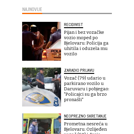
NAJNOVIJE
RECIDIVIST
Pijan i bez vozačke
vozio moped po
Bjelovaru: Policija ga
uhitila i oduzela mu
vozilo
ZARADIO PRIJAVU
Vozač (79) udario u
parkirano vozilo u
Daruvaru i pobjegao:
"Policajci su ga brzo
pronašli"
NEOPREZNO SKRETANJE
Prometna nesreća u
Bjelovaru: Ozlijeđen