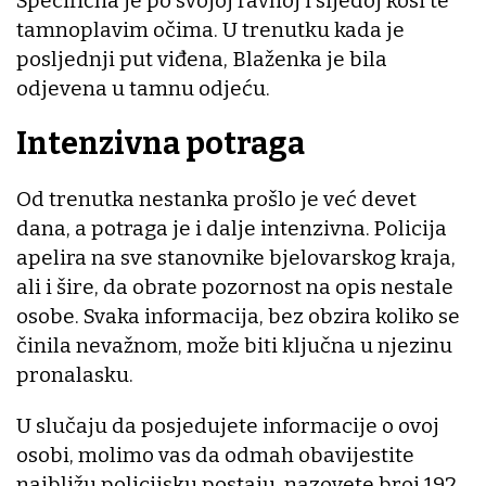
Specifična je po svojoj ravnoj i sijedoj kosi te
tamnoplavim očima. U trenutku kada je
posljednji put viđena, Blaženka je bila
odjevena u tamnu odjeću.
Intenzivna potraga
Od trenutka nestanka prošlo je već devet
dana, a potraga je i dalje intenzivna. Policija
apelira na sve stanovnike bjelovarskog kraja,
ali i šire, da obrate pozornost na opis nestale
osobe. Svaka informacija, bez obzira koliko se
činila nevažnom, može biti ključna u njezinu
pronalasku.
U slučaju da posjedujete informacije o ovoj
osobi, molimo vas da odmah obavijestite
najbližu policijsku postaju, nazovete broj 192