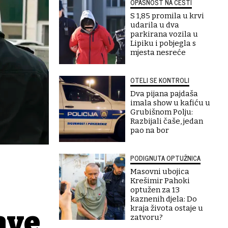
OPASNOST NA CESTI
S 1,85 promila u krvi
udarila u dva
parkirana vozila u
Lipiku i pobjegla s
mjesta nesreće
OTELI SE KONTROLI
Dva pijana pajdaša
imala show u kafiću u
Grubišnom Polju:
Razbijali čaše, jedan
pao na bor
PODIGNUTA OPTUŽNICA
Masovni ubojica
Krešimir Pahoki
optužen za 13
kaznenih djela: Do
kraja života ostaje u
ave
zatvoru?