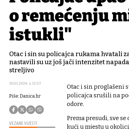
o remećenju mir
istukli"
Otac i sin su policajca rukama hvatali za
nastavili su uz još jači intenzitet napada
streljivo
30.01.2024. u 12:07
Otac i sin proglašeni s
policajca srušili na po
Piše: Danica.hr
odore.
Prema presudi, sve se d
VEZANE VIJESTI
kući u mjestu u okolici