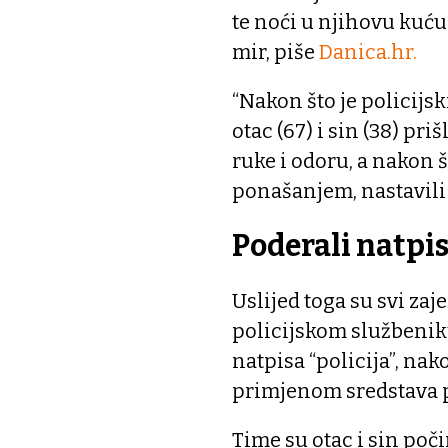
te noći u njihovu kuću
mir, piše
Danica.hr.
“Nakon što je policijs
otac (67) i sin (38) pri
ruke i odoru, a nakon 
ponašanjem, nastavili 
Poderali natpis
Uslijed toga su svi zaj
policijskom službenik
natpisa “policija”, na
primjenom sredstava pr
Time su otac i sin poč