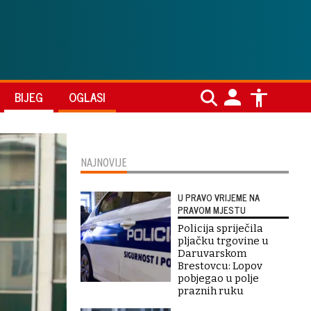
BIJEG
OGLASI
NAJNOVIJE
U PRAVO VRIJEME NA
PRAVOM MJESTU
Policija spriječila
pljačku trgovine u
Daruvarskom
Brestovcu: Lopov
pobjegao u polje
praznih ruku