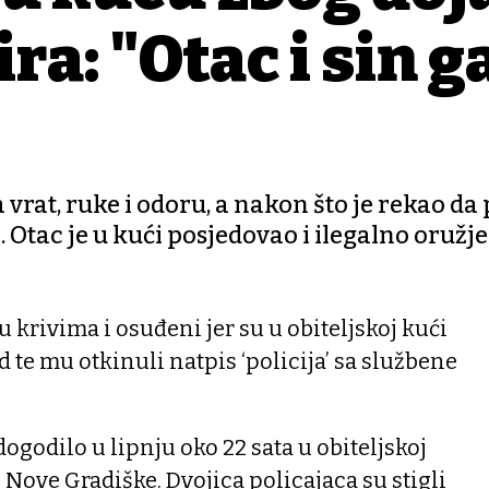
a: "Otac i sin g
 vrat, ruke i odoru, a nakon što je rekao da
. Otac je u kući posjedovao i ilegalno oružje
u krivima i osuđeni jer su u obiteljskoj kući
d te mu otkinuli natpis ‘policija’ sa službene
ogodilo u lipnju oko 22 sata u obiteljskoj
 Nove Gradiške. Dvojica policajaca su stigli