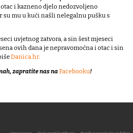
 otac i kazneno djelo nedozvoljeno
r su mu u kući našli nelegalnu pušku s
seci uvjetnog zatvora, a sin šest mjeseci
sena ovih dana je nepravomoćna i otac i sin
piše
Danica.hr.
mah, zapratite nas na
Facebooku
!