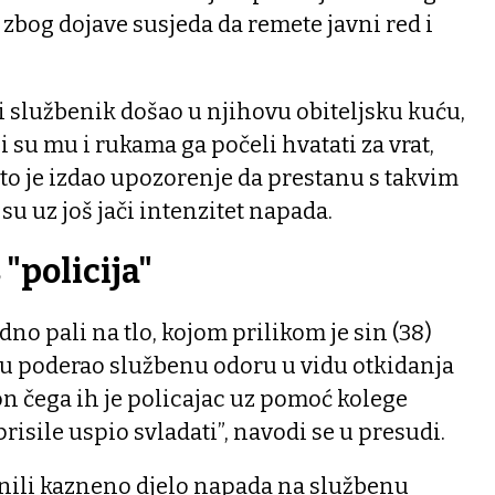
 zbog dojave susjeda da remete javni red i
ki službenik došao u njihovu obiteljsku kuću,
šli su mu i rukama ga počeli hvatati za vrat,
što je izdao upozorenje da prestanu s takvim
su uz još jači intenzitet napada.
 "policija"
edno pali na tlo, kojom prilikom je sin (38)
u poderao službenu odoru u vidu otkidanja
kon čega ih je policajac uz pomoć kolege
isile uspio svladati”, navodi se u presudi.
inili kazneno djelo napada na službenu