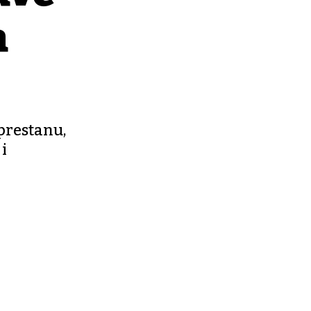
a
 prestanu,
 i