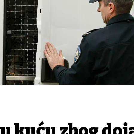
 u kuću zbog doj