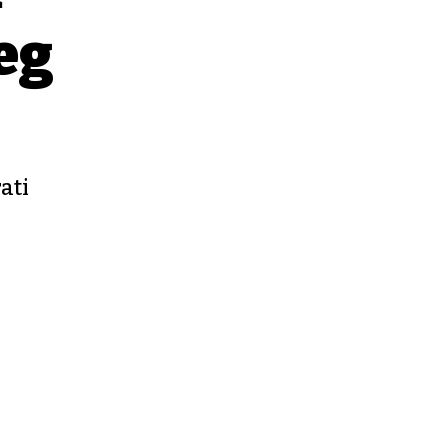
eg
ati