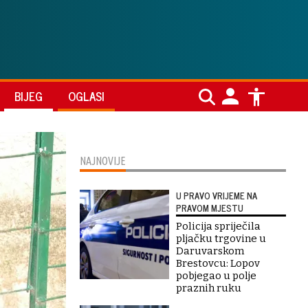
BIJEG
OGLASI
NAJNOVIJE
U PRAVO VRIJEME NA
PRAVOM MJESTU
Policija spriječila
pljačku trgovine u
Daruvarskom
Brestovcu: Lopov
pobjegao u polje
praznih ruku