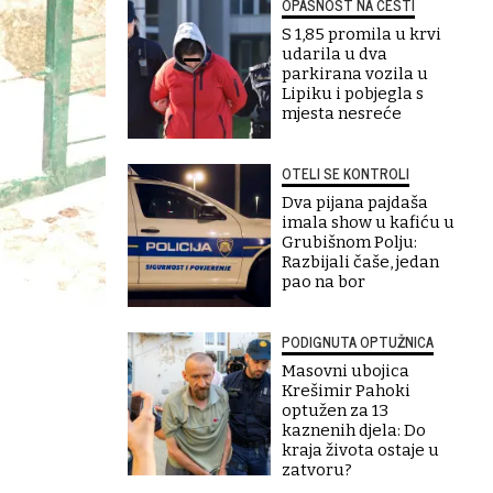
OPASNOST NA CESTI
S 1,85 promila u krvi
udarila u dva
parkirana vozila u
Lipiku i pobjegla s
mjesta nesreće
OTELI SE KONTROLI
Dva pijana pajdaša
imala show u kafiću u
Grubišnom Polju:
Razbijali čaše, jedan
pao na bor
PODIGNUTA OPTUŽNICA
Masovni ubojica
Krešimir Pahoki
optužen za 13
kaznenih djela: Do
kraja života ostaje u
m
zatvoru?