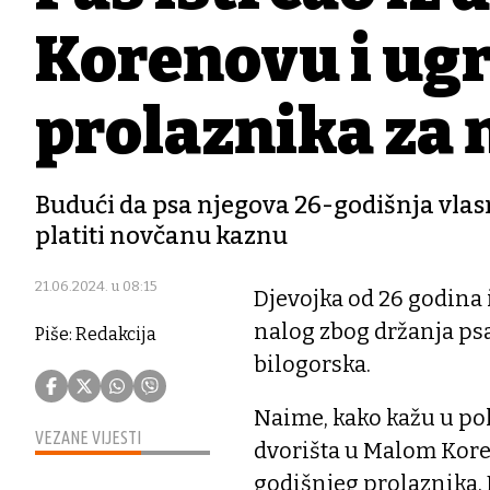
Korenovu i ugr
prolaznika za
Budući da psa njegova 26-godišnja vlas
platiti novčanu kaznu
21.06.2024. u 08:15
Djevojka od 26 godina 
nalog zbog držanja psa
Piše: Redakcija
bilogorska.
Naime, kako kažu u polic
VEZANE VIJESTI
dvorišta u Malom Kore
godišnjeg prolaznika.