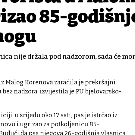
izao 85-godišnj
 nogu
nica nije držala pod nadzorom, sada će mor
iz Malog Korenova zaradila je prekršajni
 bez nadzora, izvijestila je PU bjelovarsko-
iji, u srijedu oko 17 sati, pas je istrčao iz
novu i ugrizao za potkoljenicu 85-
 Budući da psa njegova 26-godišnja vlasnica