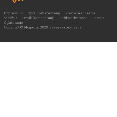
Impressum
Opći uvjeti korištenja
Pravila prenošenja
sadržaja
Pravila komentiranja
Zaštita privatnosti
Kontakt
Oglašavanje
Copyright © Mojportal 2020. Sva prava pridržana.