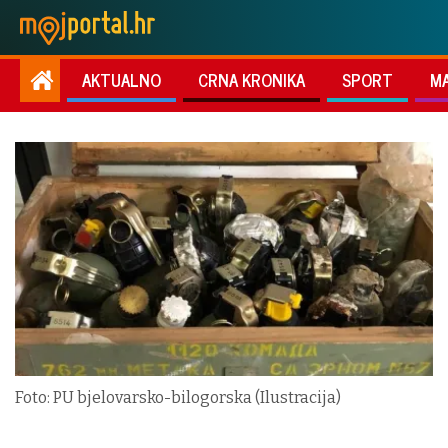
AKTUALNO
CRNA KRONIKA
SPORT
M
Foto: PU bjelovarsko-bilogorska (Ilustracija)