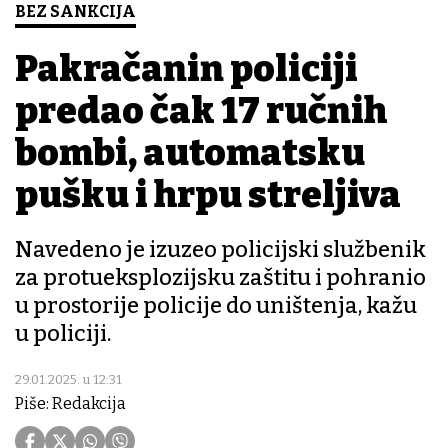
BEZ SANKCIJA
Pakračanin policiji
predao čak 17 ručnih
bombi, automatsku
pušku i hrpu streljiva
Navedeno je izuzeo policijski službenik
za protueksplozijsku zaštitu i pohranio
u prostorije policije do uništenja, kažu
u policiji.
29.01.2025. u 12:31
Piše: Redakcija