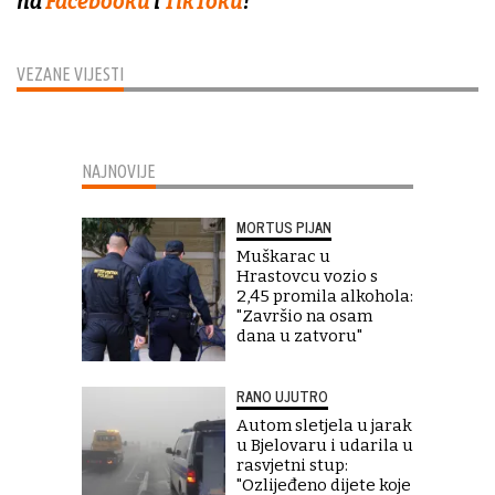
na
Facebooku
i
TikToku
!
VEZANE VIJESTI
NAJNOVIJE
MORTUS PIJAN
Muškarac u
Hrastovcu vozio s
2,45 promila alkohola:
"Završio na osam
dana u zatvoru"
RANO UJUTRO
Autom sletjela u jarak
u Bjelovaru i udarila u
rasvjetni stup:
"Ozlijeđeno dijete koje