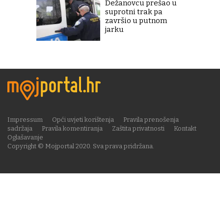
Dežanovcu prešao u
suprotni trak pa
završio u putnom
jarku
Impressum
Opći uvjeti korištenja
Pravila prenošenja
sadržaja
Pravila komentiranja
Zaštita privatnosti
Kontakt
Oglašavanje
Copyright © Mojportal 2020. Sva prava pridržana.