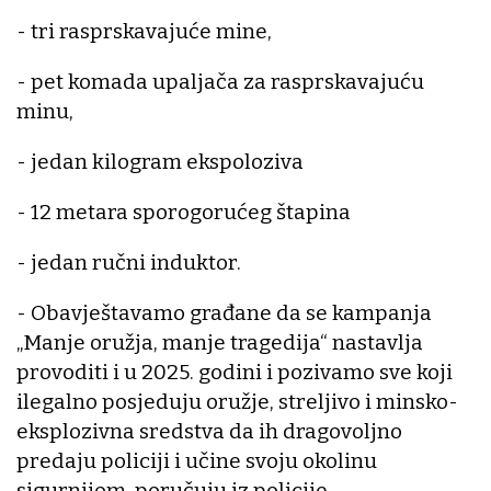
- tri rasprskavajuće mine,
- pet komada upaljača za rasprskavajuću
minu,
- jedan kilogram ekspoloziva
- 12 metara sporogorućeg štapina
- jedan ručni induktor.
- Obavještavamo građane da se kampanja
„Manje oružja, manje tragedija“ nastavlja
provoditi i u 2025. godini i pozivamo sve koji
ilegalno posjeduju oružje, streljivo i minsko-
eksplozivna sredstva da ih dragovoljno
predaju policiji i učine svoju okolinu
sigurnijom, poručuju iz policije.