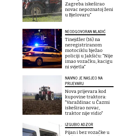
Zagreba iskeširao
novac nepoznatoj ženi
u Bjelovaru"
NEODGOVORAN MLADIĆ
Tinejdžer (16) na
neregistriranom
motociklu bježao
policiji u Jakšiću: "Nije
imao vozačku, kacigu
ni svjetla"
NAIVNO JE NASJEO NA
PRIJEVARU
Nova prijevara kod
kupovine traktora:
"Varaždinac u Čazmi
iskeširao novac,
traktor nije vidio"
IZGUBIO ADZOR
Pijan i bez vozačke u