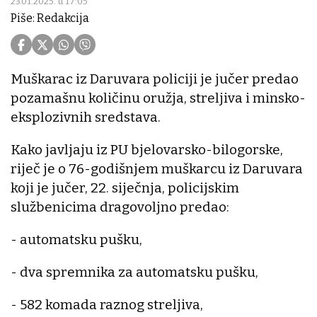
23.01.2025. u 17:05
Piše: Redakcija
Muškarac iz Daruvara policiji je jučer predao
pozamašnu količinu oružja, streljiva i minsko-
eksplozivnih sredstava.
Kako javljaju iz PU bjelovarsko-bilogorske,
riječ je o 76-godišnjem muškarcu iz Daruvara
koji je jučer, 22. siječnja, policijskim
službenicima dragovoljno predao:
- automatsku pušku,
- dva spremnika za automatsku pušku,
- 582 komada raznog streljiva,