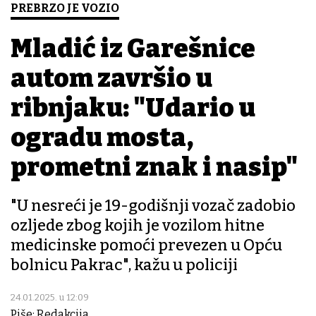
PREBRZO JE VOZIO
Mladić iz Garešnice
autom završio u
ribnjaku: "Udario u
ogradu mosta,
prometni znak i nasip"
"U nesreći je 19-godišnji vozač zadobio
ozljede zbog kojih je vozilom hitne
medicinske pomoći prevezen u Opću
bolnicu Pakrac", kažu u policiji
24.01.2025. u 12:09
Piše: Redakcija