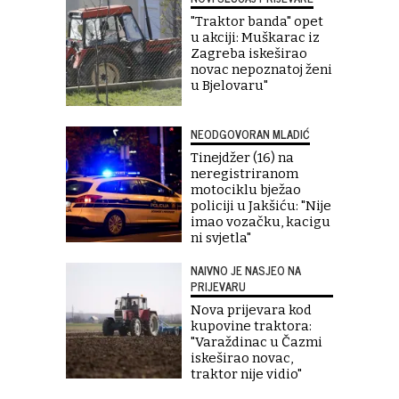
"Traktor banda" opet
u akciji: Muškarac iz
Zagreba iskeširao
novac nepoznatoj ženi
u Bjelovaru"
NEODGOVORAN MLADIĆ
Tinejdžer (16) na
neregistriranom
motociklu bježao
policiji u Jakšiću: "Nije
imao vozačku, kacigu
ni svjetla"
NAIVNO JE NASJEO NA
PRIJEVARU
Nova prijevara kod
kupovine traktora:
"Varaždinac u Čazmi
iskeširao novac,
traktor nije vidio"