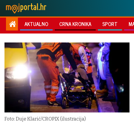
AKTUALNO
CRNA KRONIKA
SPORT
M
Foto: Duje Klarić/CROPIX (ilustracija)