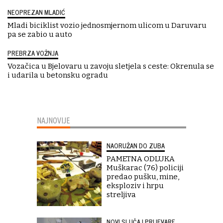
NEOPREZAN MLADIĆ
Mladi biciklist vozio jednosmjernom ulicom u Daruvaru
pa se zabio u auto
PREBRZA VOŽNJA
Vozačica u Bjelovaru u zavoju sletjela s ceste: Okrenula se
i udarila u betonsku ogradu
NAJNOVIJE
NAORUŽAN DO ZUBA
PAMETNA ODLUKA
Muškarac (76) policiji
predao pušku, mine,
eksploziv i hrpu
streljiva
NOVI SLUČAJ PRIJEVARE