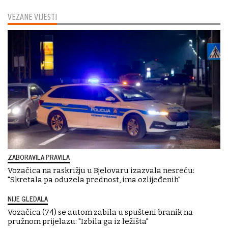
VEZANE VIJESTI
ZABORAVILA PRAVILA
Vozačica na raskrižju u Bjelovaru izazvala nesreću:
"Skretala pa oduzela prednost, ima ozlijeđenih"
NIJE GLEDALA
Vozačica (74) se autom zabila u spušteni branik na
pružnom prijelazu: "Izbila ga iz ležišta"