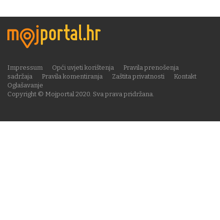
Impressum
Opći uvjeti korištenja
Pravila prenošenja
sadržaja
Pravila komentiranja
Zaštita privatnosti
Kontakt
Oglašavanje
Copyright © Mojportal 2020. Sva prava pridržana.