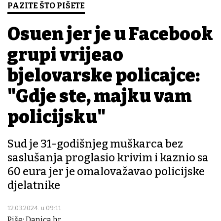
PAZITE ŠTO PIŠETE
Osuđen jer je u Facebook
grupi vrijeđao
bjelovarske policajce:
"Gdje ste, majku vam
policijsku"
Sud je 31-godišnjeg muškarca bez
saslušanja proglasio krivim i kaznio sa
60 eura jer je omalovažavao policijske
djelatnike
12.03.2024. u 09:11
Piše: Danica.hr