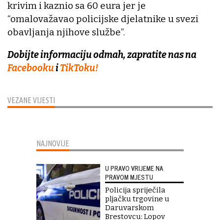
krivim i kaznio sa 60 eura jer je
“omalovažavao policijske djelatnike u svezi
obavljanja njihove službe”.
Dobijte informaciju odmah, zapratite nas na
Facebooku
i
TikToku!
VEZANE VIJESTI
NAJNOVIJE
U PRAVO VRIJEME NA
PRAVOM MJESTU
Policija spriječila
pljačku trgovine u
Daruvarskom
Brestovcu: Lopov