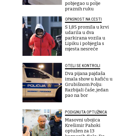
pobjegao u polje
praznih ruku
OPASNOST NA CESTI
S 1,85 promila u krvi
udarila u dva
parkirana vozila u
Lipiku i pobjegla s
mjesta nesreće
OTELI SE KONTROLI
Dva pijana pajdaša
imala show u kafiću u
Grubišnom Polju:
Razbijali čaše, jedan
pao na bor
PODIGNUTA OPTUŽNICA
Masovni ubojica
Krešimir Pahoki
optužen za 13