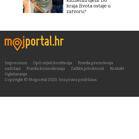
kaznenih djela: Do
kraja života ostaje u
zatvoru?
Impressum
Opći uvjeti korištenja
Pravila prenošenja
sadržaja
Pravila komentiranja
Zaštita privatnosti
Kontakt
Oglašavanje
Copyright © Mojportal 2020. Sva prava pridržana.