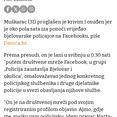
Muškarac (31) proglašen je krivim i osuđen jer
je oko pola sata iza ponoći vrijeđao
bjelovarske policajce na Facebooku, piše
Danica.hr
.
Prema presudi, on je lani u svibnju u 0.30 sati
“putem društvene mreže Facebook, u grupi
„Policija zaustavlja Bjelovar i
okolica“, omalovažavao jednog konkretnog
policijskog službenika i druge djelatnike
policije u svezi obavljanja njihove službe.
“On je na društvenoj mreži pod svojim
registriranim profilom objavio: Ajmo, gdje
ste, majku vam policijsku, idem pravac Narta-