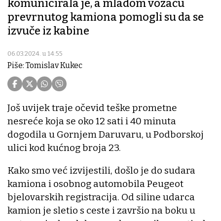
komunicirala je, a mladom vozaču
prevrnutog kamiona pomogli su da se
izvuče iz kabine
06.03.2024. u 14:55
Piše: Tomislav Kukec
Još uvijek traje očevid teške prometne
nesreće koja se oko 12 sati i 40 minuta
dogodila u Gornjem Daruvaru, u Podborskoj
ulici kod kućnog broja 23.
Kako smo već izvijestili, došlo je do sudara
kamiona i osobnog automobila Peugeot
bjelovarskih registracija. Od siline udarca
kamion je sletio s ceste i završio na boku u