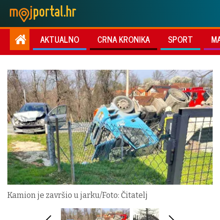
AKTUALNO
CRNA KRONIKA
SPORT
M
Kamion je završio u jarku/Foto: Čitatelj