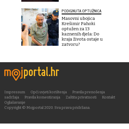
PODIGNUTA OPTUŽNICA
Masovni ubojica
Krešimir Pahoki
optužen za 13
kaznenih djela: Do
kraja života ostaje u
zatvoru?
Impressum
Opći uvjeti korištenja
Pravila prenošenja
sadržaja
Pravila komentiranja
Zaštita privatnosti
Kontakt
Oglašavanje
Copyright © Mojportal 2020. Sva prava pridržana.