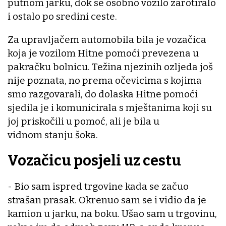
putnom jarku, dok se osobno vozilo zarotiralo
i ostalo po sredini ceste.
Za upravljačem automobila bila je vozačica
koja je vozilom Hitne pomoći prevezena u
pakračku bolnicu. Težina njezinih ozljeda još
nije poznata, no prema očevicima s kojima
smo razgovarali, do dolaska Hitne pomoći
sjedila je i komunicirala s mještanima koji su
joj priskočili u pomoć, ali je bila u
vidnom stanju šoka.
Vozačicu posjeli uz cestu
- Bio sam ispred trgovine kada se začuo
strašan prasak. Okrenuo sam se i vidio da je
kamion u jarku, na boku. Ušao sam u trgovinu,