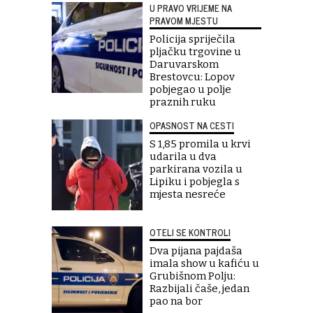
U PRAVO VRIJEME NA
PRAVOM MJESTU
Policija spriječila
pljačku trgovine u
Daruvarskom
Brestovcu: Lopov
pobjegao u polje
praznih ruku
OPASNOST NA CESTI
S 1,85 promila u krvi
udarila u dva
parkirana vozila u
Lipiku i pobjegla s
mjesta nesreće
OTELI SE KONTROLI
Dva pijana pajdaša
imala show u kafiću u
Grubišnom Polju:
Razbijali čaše, jedan
pao na bor