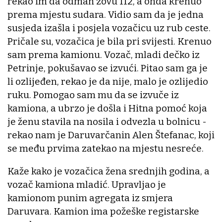
rekao im da odmah zovu 112, a onda krenuo
prema mjestu sudara. Vidio sam da je jedna
susjeda izašla i posjela vozačicu uz rub ceste.
Pričale su, vozačica je bila pri svijesti. Krenuo
sam prema kamionu. Vozač, mladi dečko iz
Petrinje, pokušavao se izvući. Pitao sam ga je
li ozlijeđen, rekao je da nije, malo je ozlijedio
ruku. Pomogao sam mu da se izvuče iz
kamiona, a ubrzo je došla i Hitna pomoć koja
je ženu stavila na nosila i odvezla u bolnicu -
rekao nam je Daruvarčanin Alen Štefanac, koji
se među prvima zatekao na mjestu nesreće.
Kaže kako je vozačica žena srednjih godina, a
vozač kamiona mladić. Upravljao je
kamionom punim agregata iz smjera
Daruvara. Kamion ima požeške registarske