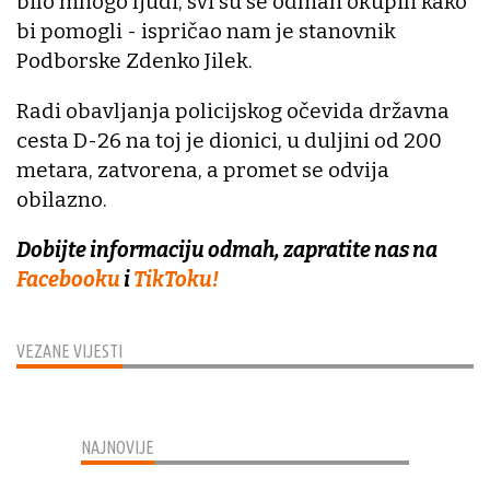
bilo mnogo ljudi, svi su se odmah okupili kako
bi pomogli - ispričao nam je stanovnik
Podborske Zdenko Jilek.
Radi obavljanja policijskog očevida državna
cesta D-26 na toj je dionici, u duljini od 200
metara, zatvorena, a promet se odvija
obilazno.
Dobijte informaciju odmah, zapratite nas na
Facebooku
i
TikToku!
VEZANE VIJESTI
NAJNOVIJE