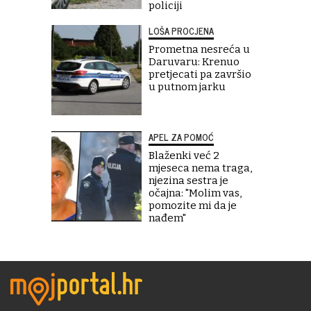
policiji
LOŠA PROCJENA
Prometna nesreća u
Daruvaru: Krenuo
pretjecati pa završio
u putnom jarku
APEL ZA POMOĆ
Blaženki već 2
mjeseca nema traga,
njezina sestra je
očajna: "Molim vas,
pomozite mi da je
nađem"