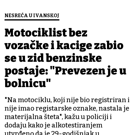
NESREĆA U IVANSKOJ
Motociklist bez
vozačke i kacige zabio
se u zid benzinske
postaje: "Prevezen je u
bolnicu"
"Na motociklu, koji nije bio registriran i
nije imao registarske oznake, nastala je
materijalna šteta", kažu u policiji i
dodaju kako je alkotestiranjem
utvrđeno da je 29-godišnjak u