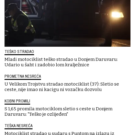
TEŠKO STRADAO
Mladi motociklist teško stradao u Donjem Daruvaru:
Udario u šaht i zadobio lom kralježnice
PROMETNA NESREĆA
U Velikom Trojstvu stradao motociklist (37): Sletio se
ceste, nije imao ni kacigu ni vozačku dozvolu
KOBNI PROMILI
S 1,65 promila motociklom sletio s ceste u Donjem
Daruvaru: "Teško je ozlijeđen"
TEŠKA NESREĆA
Motociklist stradao u sudaru s Puntom na izlazu iz