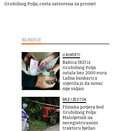
Grubišnog Polja, cesta zatvorena za promet
NAJNOVIJE
U KUVERTI
Bakica (82) iz
Grubišnog Polja
ostala bez 2000 eura:
Lažna bankarica
uvjerila ju da novac
nije valjan
BRZ I ŽESTOK
Filmska potjera kod
Grubišnog Polja:
Maloljetnik na
neregistriranom
traktoru bježao