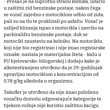
- Prešao je na suprotnu stranu kolnika, udario
u zaštitni zid benzinske postaje, nakon čega
se vozač zajedno s motociklom odbio od zida,
pali su na tlo te proklizali po asfaltu. Vozač je
uslijed klizanja ispao s motocikla i završio na
parkiralištu benzinske postaje, dok se
motocikl zaustavio na kolniku. Na motociklu,
koji nije bio registriran i nije imao registarske
oznake, nastala je materijalna šteta - kažu u
PU bjelovarsko-bilogorskoj i dodaju kako je
alkotestiranjem utvrđeno da je 29-godišnjak
upravljao motociklom s koncentracijom od
0,78 g/kg alkohola u organizmu.
Također je utvrđeno da nije imao položenu
vozačku dozvolu odgovarajuće kategorije te
tijekom vožnje nije koristio zaštitnu kacigu.