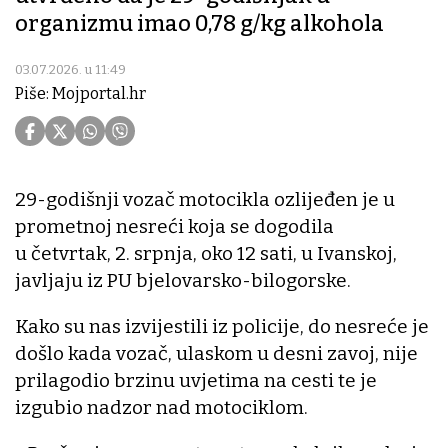
organizmu imao 0,78 g/kg alkohola
03.07.2026. u 11:49
Piše: Mojportal.hr
29-godišnji vozač motocikla ozlijeđen je u
prometnoj nesreći koja se dogodila
u četvrtak, 2. srpnja, oko 12 sati, u Ivanskoj,
javljaju iz PU bjelovarsko-bilogorske.
Kako su nas izvijestili iz policije, do nesreće je
došlo kada vozač, ulaskom u desni zavoj, nije
prilagodio brzinu uvjetima na cesti te je
izgubio nadzor nad motociklom.