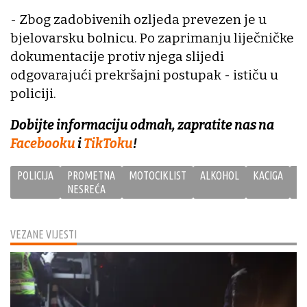
- Zbog zadobivenih ozljeda prevezen je u
bjelovarsku bolnicu. Po zaprimanju liječničke
dokumentacije protiv njega slijedi
odgovarajući prekršajni postupak - ističu u
policiji.
Dobijte informaciju odmah, zapratite nas na
Facebooku
i
TikToku
!
POLICIJA
PROMETNA
MOTOCIKLIST
ALKOHOL
KACIGA
V
NESREĆA
D
VEZANE VIJESTI