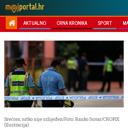
AKTUALNO
CRNA KRONIKA
SPORT
M
Srećom, nitko nije ozlijeđen/Foto: Ranko Suvar/CROPIX
(Ilustracija)