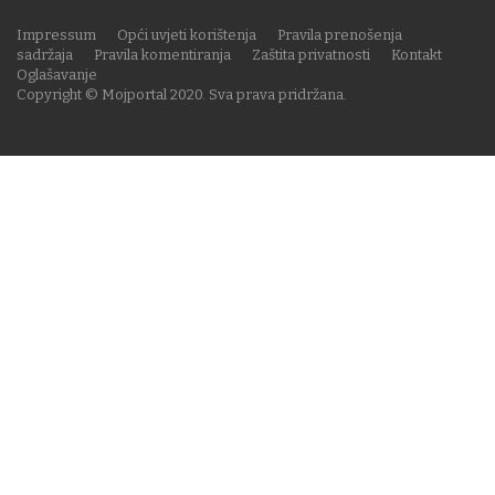
Impressum
Opći uvjeti korištenja
Pravila prenošenja
sadržaja
Pravila komentiranja
Zaštita privatnosti
Kontakt
Oglašavanje
Copyright © Mojportal 2020. Sva prava pridržana.