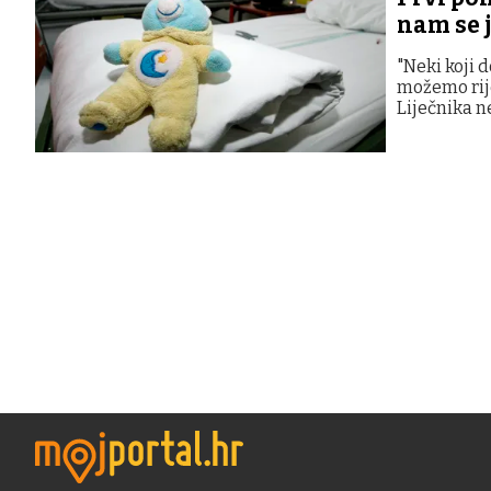
nam se j
"Neki koji 
možemo rije
Liječnika ne