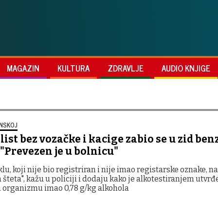
MAGAZIN
KULTURA
ZDRAVLJE
AUDIO KNJIGE
ANSKOJ
ist bez vozačke i kacige zabio se u zid be
 "Prevezen je u bolnicu"
u, koji nije bio registriran i nije imao registarske oznake, na
 šteta", kažu u policiji i dodaju kako je alkotestiranjem utvrđ
 organizmu imao 0,78 g/kg alkohola