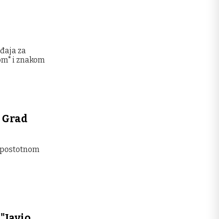
đaja za
žom" i znakom
a Grad
topostotnom
 "Javio