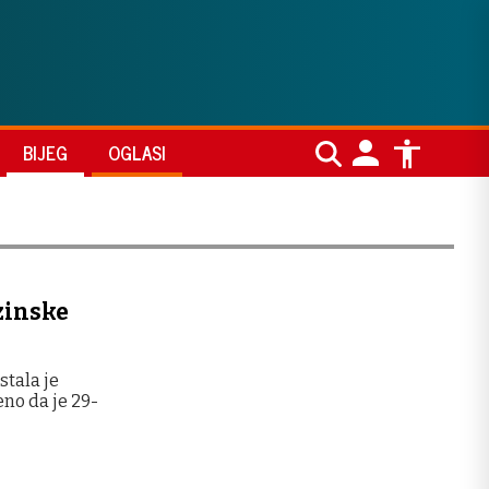
BIJEG
OGLASI
nzinske
stala je
eno da je 29-