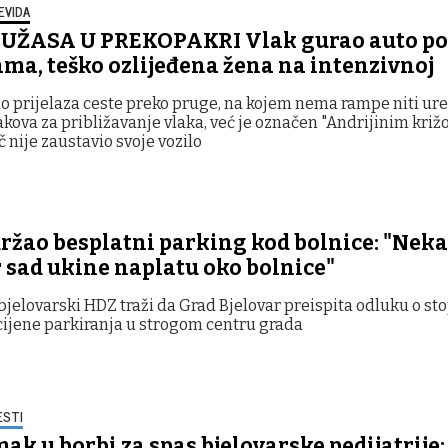
EVIDA
 UŽASA U PREKOPAKRI Vlak gurao auto po
ama, teško ozlijeđena žena na intenzivnoj
 prijelaza ceste preko pruge, na kojem nema rampe niti ure
kova za približavanje vlaka, već je označen "Andrijinim kri
č nije zaustavio svoje vozilo
ržao besplatni parking kod bolnice: "Nek
r sad ukine naplatu oko bolnice"
bjelovarski HDZ traži da Grad Bjelovar preispita odluku o s
ijene parkiranja u strogom centru grada
ESTI
ak u borbi za spas bjelovarske pedijatrije: