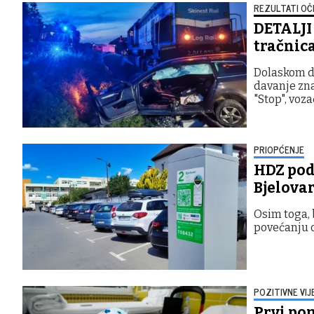
REZULTATI OČ
DETALJI
tračnic
Dolaskom do
davanje zna
"Stop", voza
PRIOPĆENJE
HDZ pod
Bjelova
Osim toga, 
povećanju c
POZITIVNE VIJ
Prvi pom