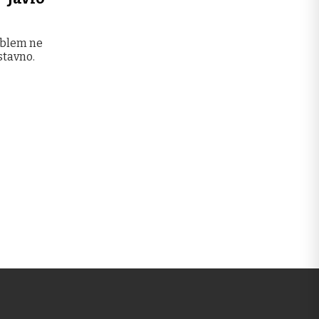
roblem ne
stavno.