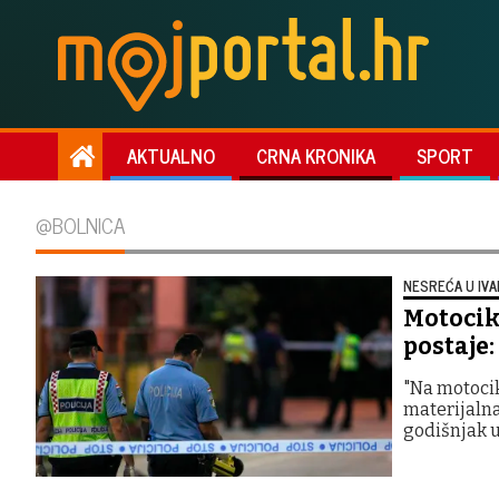
AKTUALNO
CRNA KRONIKA
SPORT
@BOLNICA
NESREĆA U IV
Motocikl
postaje:
"Na motocikl
materijalna
godišnjak u