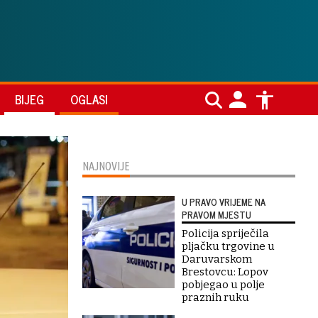
BIJEG
OGLASI
NAJNOVIJE
U PRAVO VRIJEME NA
PRAVOM MJESTU
Policija spriječila
pljačku trgovine u
Daruvarskom
Brestovcu: Lopov
pobjegao u polje
praznih ruku