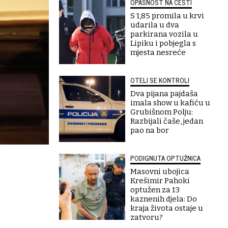
OPASNOST NA CESTI
S 1,85 promila u krvi
udarila u dva
parkirana vozila u
Lipiku i pobjegla s
mjesta nesreće
OTELI SE KONTROLI
Dva pijana pajdaša
imala show u kafiću u
Grubišnom Polju:
Razbijali čaše, jedan
pao na bor
PODIGNUTA OPTUŽNICA
Masovni ubojica
Krešimir Pahoki
optužen za 13
kaznenih djela: Do
kraja života ostaje u
zatvoru?