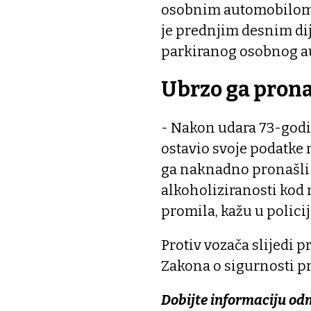
osobnim automobilom, 
je prednjim desnim dij
parkiranog osobnog au
Ubrzo ga prona
- Nakon udara 73-godiš
ostavio svoje podatke n
ga naknadno pronašli p
alkoholiziranosti kod 
promila, kažu u policij
Protiv vozača slijedi 
Zakona o sigurnosti p
Dobijte informaciju od