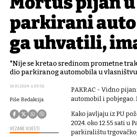
Mortus pijan u
parkirani auto
ga uhvatili, im
"Nije se kretao sredinom prometne trake
dio parkiranog automobila u vlasništvu 
16.01.2024. u 09:56
PAKRAC - Vidno pijani 
automobil i pobjegao. P
Piše: Redakcija
Kako javljaju iz PU po
2024. oko 12.55 sati u
VEZANE VIJESTI
parkiralištu trgovačkog