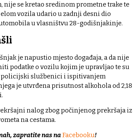
nije se kretao sredinom prometne trake te
elom vozila udario u zadnji desni dio
tomobila u vlasništvu 28-godišnjakinje.
šli
njak je napustio mjesto događaja, a da nije
iti podatke o vozilu kojim je upravljao te su
olicijski službenici i ispitivanjem
njega je utvrđena prisutnost alkohola od 2,18
i.
prekršajni nalog zbog počinjenog prekršaja iz
rometa na cestama.
mah, zapratite nas na
Facebooku
!