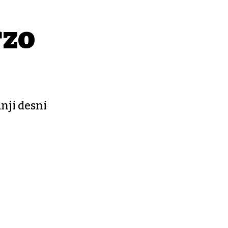
rzo
nji desni