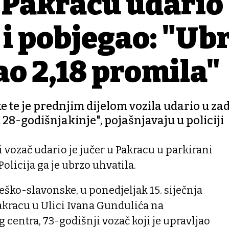
 Pakracu udario
 i pobjegao: "Ub
ao 2,18 promila"
 te je prednjim dijelom vozila udario u zad
28-godišnjakinje", pojašnjavaju u policiji
vozač udario je jučer u Pakracu u parkirani
olicija ga je ubrzo uhvatila.
žeško-slavonske, u ponedjeljak 15. siječnja
 Pakracu u Ulici Ivana Gundulića na
 centra, 73-godišnji vozač koji je upravljao