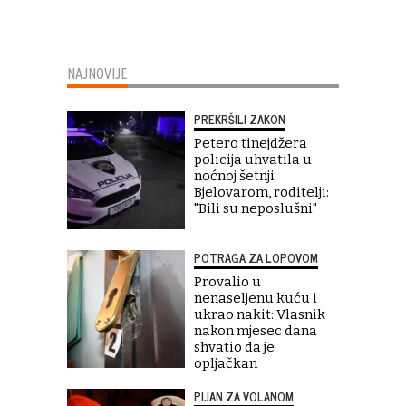
NAJNOVIJE
PREKRŠILI ZAKON
Petero tinejdžera
policija uhvatila u
noćnoj šetnji
Bjelovarom, roditelji:
"Bili su neposlušni"
POTRAGA ZA LOPOVOM
Provalio u
nenaseljenu kuću i
ukrao nakit: Vlasnik
nakon mjesec dana
shvatio da je
opljačkan
PIJAN ZA VOLANOM