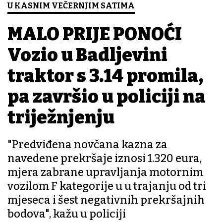
U KASNIM VEČERNJIM SATIMA
MALO PRIJE PONOĆI
Vozio u Badljevini
traktor s 3.14 promila,
pa završio u policiji na
triježnjenju
"Predviđena novčana kazna za
navedene prekršaje iznosi 1.320 eura,
mjera zabrane upravljanja motornim
vozilom F kategorije u u trajanju od tri
mjeseca i šest negativnih prekršajnih
bodova", kažu u policiji