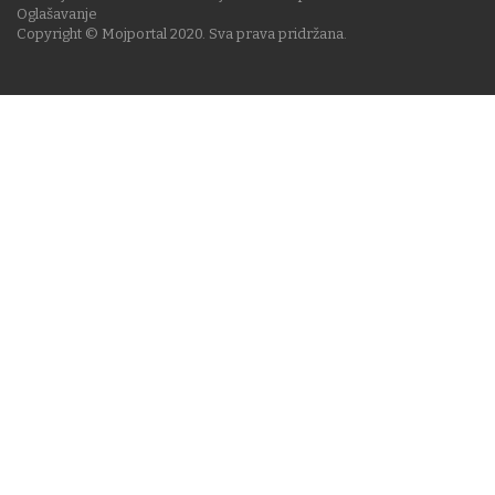
Oglašavanje
Copyright © Mojportal 2020. Sva prava pridržana.