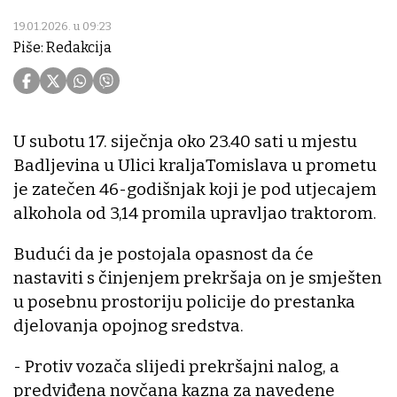
19.01.2026. u 09:23
Piše: Redakcija
U subotu 17. siječnja oko 23.40 sati u mjestu
Badljevina u Ulici kraljaTomislava u prometu
je zatečen 46-godišnjak koji je pod utjecajem
alkohola od 3,14 promila upravljao traktorom.
Budući da je postojala opasnost da će
nastaviti s činjenjem prekršaja on je smješten
u posebnu prostoriju policije do prestanka
djelovanja opojnog sredstva.
- Protiv vozača slijedi prekršajni nalog, a
predviđena novčana kazna za navedene