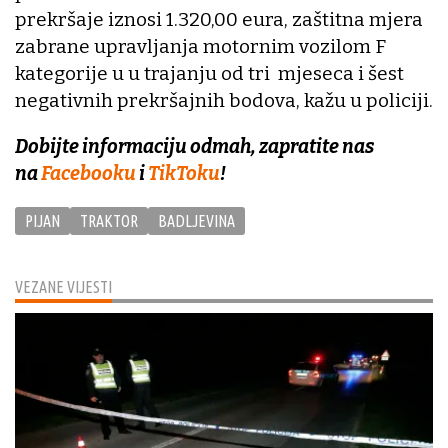
prekršaje iznosi 1.320,00 eura, zaštitna mjera
zabrane upravljanja motornim vozilom F
kategorije u u trajanju od tri mjeseca i šest
negativnih prekršajnih bodova, kažu u policiji.
Dobijte informaciju odmah, zapratite nas
na
Facebooku
i
TikToku
!
PIJAN
TRAKTOR
BADLJEVINA
VEZANE VIJESTI