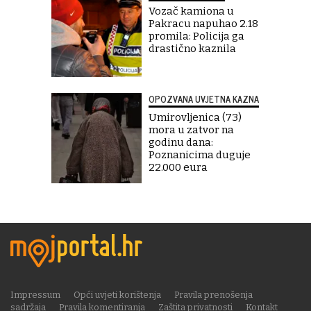
Vozač kamiona u
Pakracu napuhao 2.18
promila: Policija ga
drastično kaznila
OPOZVANA UVJETNA KAZNA
Umirovljenica (73)
mora u zatvor na
godinu dana:
Poznanicima duguje
22.000 eura
Impressum
Opći uvjeti korištenja
Pravila prenošenja
sadržaja
Pravila komentiranja
Zaštita privatnosti
Kontakt