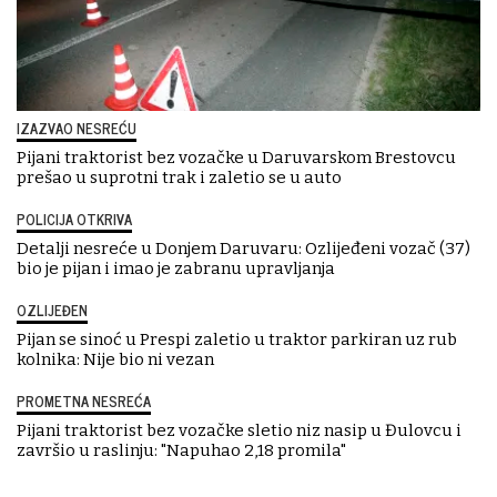
IZAZVAO NESREĆU
Pijani traktorist bez vozačke u Daruvarskom Brestovcu
prešao u suprotni trak i zaletio se u auto
POLICIJA OTKRIVA
Detalji nesreće u Donjem Daruvaru: Ozlijeđeni vozač (37)
bio je pijan i imao je zabranu upravljanja
OZLIJEĐEN
Pijan se sinoć u Prespi zaletio u traktor parkiran uz rub
kolnika: Nije bio ni vezan
PROMETNA NESREĆA
Pijani traktorist bez vozačke sletio niz nasip u Đulovcu i
završio u raslinju: "Napuhao 2,18 promila"