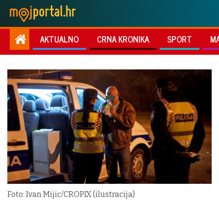
AKTUALNO
CRNA KRONIKA
SPORT
M
Foto: Ivan Mijic/CROPIX (ilustracija)