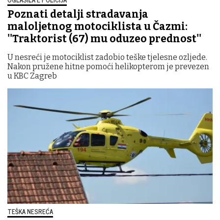
Poznati detalji stradavanja
maloljetnog motociklista u Čazmi:
''Traktorist (67) mu oduzeo prednost''
U nesreći je motociklist zadobio teške tjelesne ozljede.
Nakon pružene hitne pomoći helikopterom je prevezen
u KBC Zagreb
TEŠKA NESREĆA