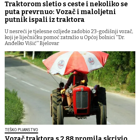
Traktorom sletio s ceste i nekoliko se
puta prevrnuo: Vozač i maloljetni
putnik ispali iz traktora
U nesreći je tjelesne ozljede zadobio 23-godišnji vozač,
koji je liječničku pomoć zatražio u Općoj bolnici ''Dr.
Anđelko Višić'' Bjelovar
TEŠKO PIJANSTVO
Vozač traktora s 2,88 promila skrivio