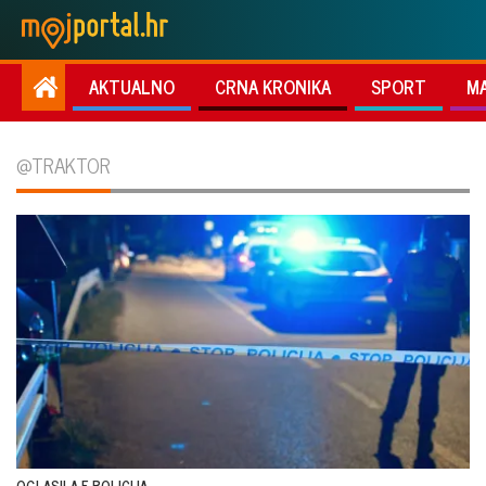
AKTUALNO
CRNA KRONIKA
SPORT
M
@TRAKTOR
OGLASILA E POLICIJA