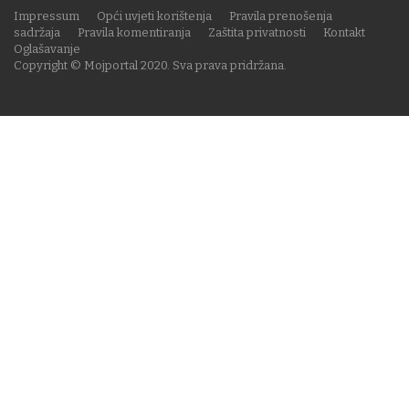
Impressum
Opći uvjeti korištenja
Pravila prenošenja
sadržaja
Pravila komentiranja
Zaštita privatnosti
Kontakt
Oglašavanje
Copyright © Mojportal 2020. Sva prava pridržana.