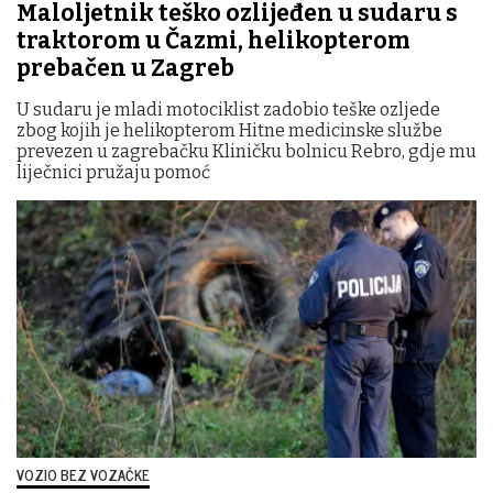
Maloljetnik teško ozlijeđen u sudaru s
traktorom u Čazmi, helikopterom
prebačen u Zagreb
U sudaru je mladi motociklist zadobio teške ozljede
zbog kojih je helikopterom Hitne medicinske službe
prevezen u zagrebačku Kliničku bolnicu Rebro, gdje mu
liječnici pružaju pomoć
VOZIO BEZ VOZAČKE