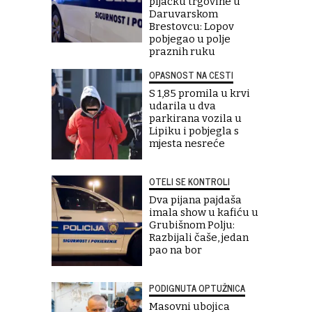
pljačku trgovine u
Daruvarskom
Brestovcu: Lopov
pobjegao u polje
praznih ruku
OPASNOST NA CESTI
S 1,85 promila u krvi
udarila u dva
parkirana vozila u
Lipiku i pobjegla s
mjesta nesreće
OTELI SE KONTROLI
Dva pijana pajdaša
imala show u kafiću u
Grubišnom Polju:
Razbijali čaše, jedan
pao na bor
PODIGNUTA OPTUŽNICA
Masovni ubojica