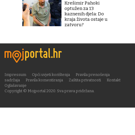
Krešimir Pahoki
optužen za 13
kaznenih djela: Do
kraja života ostaje u
zatvoru?
Impressum
Opći uvjeti korištenja
Pravila prenošenja
sadržaja
Pravila komentiranja
Zaštita privatnosti
Kontakt
Oglašavanje
Copyright © Mojportal 2020. Sva prava pridržana.