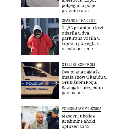
Brestovcu: Lopov
pobjegao u polje
praznih ruku
OPASNOST NA CESTI
S 1,85 promila u krvi
udarila u dva
parkirana vozila u
Lipiku i pobjegla s
mjesta nesreće
OTELI SE KONTROLI
Dva pijana pajdaša
imala show u kafiću u
Grubišnom Polju:
Razbijali čaše, jedan
pao na bor
PODIGNUTA OPTUŽNICA
Masovni ubojica
Krešimir Pahoki
optužen za 13