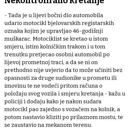
Nekontrolirano kretanje
- Tada je u lijevi bočni dio automobila
udario motocikl bjelovarskih registarskih
oznaka kojim je upravljao 46-godišnji
muškarac. Motociklist se kretao u istom
smjeru, istim kolničkim trakom i u tom
trenutku pretjecao osobni automobil po
lijevoj prometnoj traci, a da se ni on
prethodno nije uvjerio da to može učiniti bez
opasnosti za druge sudionike u prometu ili
imovinu te ne vodeći pritom računa o
položaju svog vozila i smjeru kretanja - kažu u
policiji i dodaju kako je nakon sudara
motocikl pao zajedno s vozačem na kolnik, a
potom nastavio kliziti po prilaznom mostu, te
se zaustavio na mekanom terenu.