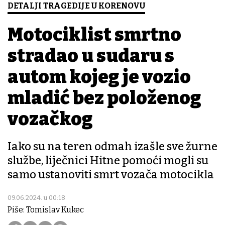
DETALJI TRAGEDIJE U KORENOVU
Motociklist smrtno
stradao u sudaru s
autom kojeg je vozio
mladić bez položenog
vozačkog
Iako su na teren odmah izašle sve žurne
službe, liječnici Hitne pomoći mogli su
samo ustanoviti smrt vozača motocikla
09.06.2024. u 00:18
Piše: Tomislav Kukec