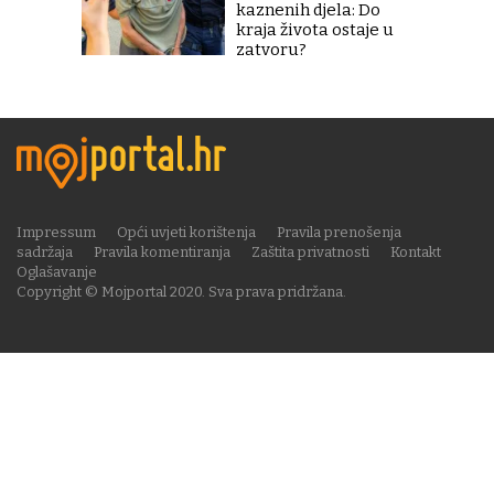
kaznenih djela: Do
kraja života ostaje u
zatvoru?
Impressum
Opći uvjeti korištenja
Pravila prenošenja
sadržaja
Pravila komentiranja
Zaštita privatnosti
Kontakt
Oglašavanje
Copyright © Mojportal 2020. Sva prava pridržana.