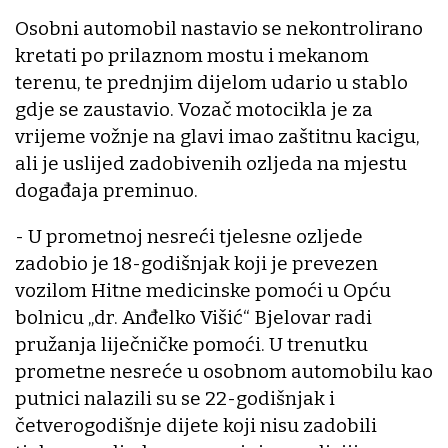
Osobni automobil nastavio se nekontrolirano
kretati po prilaznom mostu i mekanom
terenu, te prednjim dijelom udario u stablo
gdje se zaustavio. Vozač motocikla je za
vrijeme vožnje na glavi imao zaštitnu kacigu,
ali je uslijed zadobivenih ozljeda na mjestu
događaja preminuo.
- U prometnoj nesreći tjelesne ozljede
zadobio je 18-godišnjak koji je prevezen
vozilom Hitne medicinske pomoći u Opću
bolnicu „dr. Anđelko Višić“ Bjelovar radi
pružanja liječničke pomoći. U trenutku
prometne nesreće u osobnom automobilu kao
putnici nalazili su se 22-godišnjak i
četverogodišnje dijete koji nisu zadobili