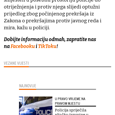
otriježnjenja i protiv njega slijedi optužni
prijedlog zbog počinjenog prekršaja iz
Zakona o prekršajima protiv javnog reda i
mira, kažu u policiji.
Dobijte informaciju odmah, zapratite nas
na
Facebooku
i
TikToku
!
VEZANE VIJESTI
NAJNOVIJE
U PRAVO VRIJEME NA
PRAVOM MJESTU
Policija spriječila
pljačku trgovine u