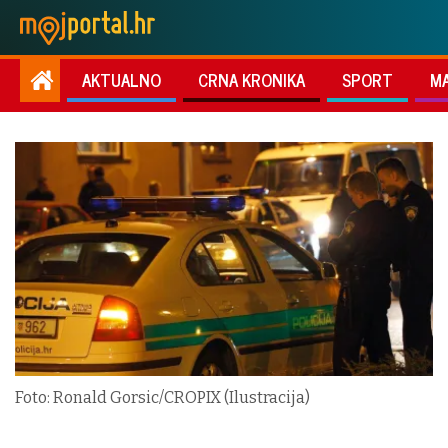
AKTUALNO
CRNA KRONIKA
SPORT
M
Foto: Ronald Gorsic/CROPIX (Ilustracija)