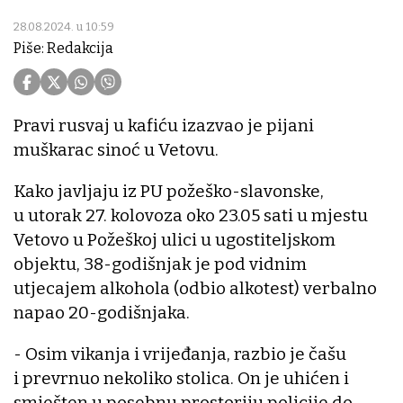
28.08.2024. u 10:59
Piše: Redakcija
Pravi rusvaj u kafiću izazvao je pijani
muškarac sinoć u Vetovu.
Kako javljaju iz PU požeško-slavonske,
u utorak 27. kolovoza oko 23.05 sati u mjestu
Vetovo u Požeškoj ulici u ugostiteljskom
objektu, 38-godišnjak je pod vidnim
utjecajem alkohola (odbio alkotest) verbalno
napao 20-godišnjaka.
- Osim vikanja i vrijeđanja, razbio je čašu
i prevrnuo nekoliko stolica. On je uhićen i
smješten u posebnu prostoriju policije do