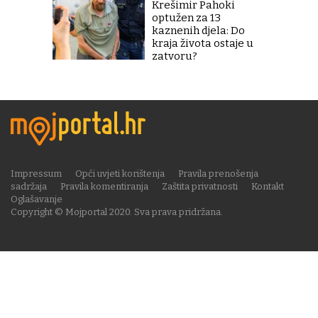
Krešimir Pahoki
optužen za 13
kaznenih djela: Do
kraja života ostaje u
zatvoru?
Impressum
Opći uvjeti korištenja
Pravila prenošenja
sadržaja
Pravila komentiranja
Zaštita privatnosti
Kontakt
Oglašavanje
Copyright © Mojportal 2020. Sva prava pridržana.