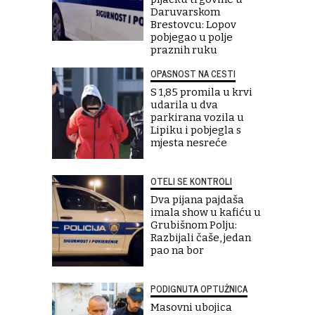
Daruvarskom
Brestovcu: Lopov
pobjegao u polje
praznih ruku
OPASNOST NA CESTI
S 1,85 promila u krvi
udarila u dva
parkirana vozila u
Lipiku i pobjegla s
mjesta nesreće
OTELI SE KONTROLI
Dva pijana pajdaša
imala show u kafiću u
Grubišnom Polju:
Razbijali čaše, jedan
pao na bor
PODIGNUTA OPTUŽNICA
Masovni ubojica