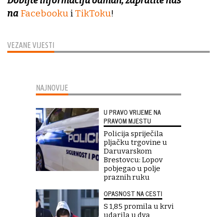
Dobijte informaciju odmah, zapratite nas
na
Facebooku
i
TikToku
!
VEZANE VIJESTI
NAJNOVIJE
U PRAVO VRIJEME NA
PRAVOM MJESTU
Policija spriječila
pljačku trgovine u
Daruvarskom
Brestovcu: Lopov
pobjegao u polje
praznih ruku
OPASNOST NA CESTI
S 1,85 promila u krvi
udarila u dva