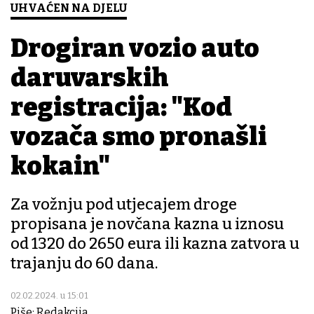
UHVAĆEN NA DJELU
Drogiran vozio auto
daruvarskih
registracija: "Kod
vozača smo pronašli
kokain"
Za vožnju pod utjecajem droge
propisana je novčana kazna u iznosu
od 1320 do 2650 eura ili kazna zatvora u
trajanju do 60 dana.
02.02.2024. u 15:01
Piše: Redakcija