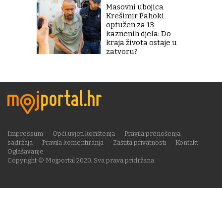
Masovni ubojica
Krešimir Pahoki
optužen za 13
kaznenih djela: Do
kraja života ostaje u
zatvoru?
Impressum
Opći uvjeti korištenja
Pravila prenošenja
sadržaja
Pravila komentiranja
Zaštita privatnosti
Kontakt
Oglašavanje
Copyright © Mojportal 2020. Sva prava pridržana.