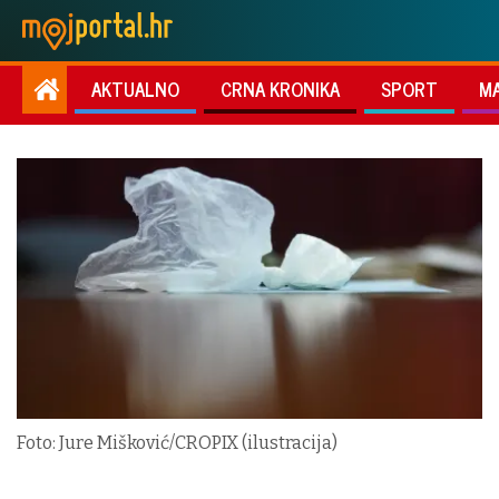
AKTUALNO
CRNA KRONIKA
SPORT
M
Foto: Jure Mišković/CROPIX (ilustracija)