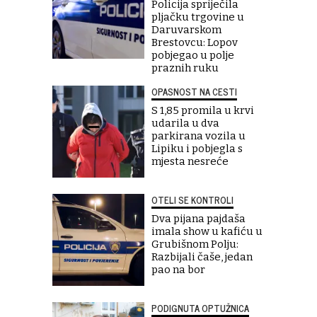
Policija spriječila
pljačku trgovine u
Daruvarskom
Brestovcu: Lopov
pobjegao u polje
praznih ruku
OPASNOST NA CESTI
S 1,85 promila u krvi
udarila u dva
parkirana vozila u
Lipiku i pobjegla s
mjesta nesreće
OTELI SE KONTROLI
Dva pijana pajdaša
imala show u kafiću u
Grubišnom Polju:
Razbijali čaše, jedan
pao na bor
PODIGNUTA OPTUŽNICA