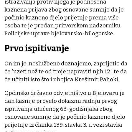
istraživanja protiv njega je podnesena
kaznena prijava zbog osnovane sumnje da je
počinio kazneno djelo prijetnje prema više
osoba te je predan pritvorskom nadzorniku
Policijske uprave bjelovarsko-bilogorske.
Prvo ispitivanje
On im je, neslužbeno doznajemo, zaprijetio da
će 'uzeti nož te od troje napraviti njih 12', te da
će učiniti isto što i ubojica Krešimir Pahoki.
Općinsko državno odvjetništvo u Bjelovaru je
dan kasnije provelo dokaznu radnju prvog
ispitivanja uhićenog 63-godišnjaka zbog
osnovane sumnje da je počinio kazneno djelo
prijetnje iz članka 139. stavka 3. u vezi stavka