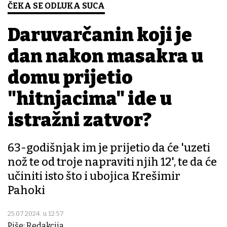
ČEKA SE ODLUKA SUCA
Daruvarčanin koji je
dan nakon masakra u
domu prijetio
"hitnjacima" ide u
istražni zatvor?
63-godišnjak im je prijetio da će 'uzeti
nož te od troje napraviti njih 12', te da će
učiniti isto što i ubojica Krešimir
Pahoki
25.07.2024. u 12:57
Piše: Redakcija