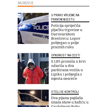
NAJNOVIJE
U PRAVO VRIJEME NA
PRAVOM MJESTU
Policija spriječila
pljačku trgovine u
Daruvarskom
Brestovcu: Lopov
pobjegao u polje
praznih ruku
OPASNOST NA CESTI
S 1,85 promila u krvi
udarila u dva
parkirana vozila u
Lipiku i pobjegla s
mjesta nesreće
OTELI SE KONTROLI
Dva pijana pajdaša
imala show u kafiću u
Grubišnom Polju: