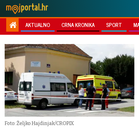
AKTUALNO
CRNA KRONIKA
SPORT
M
Foto: Željko Hajdinjak/CROPIX