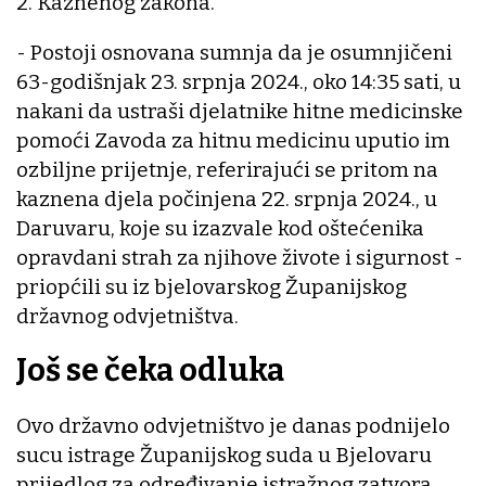
2. Kaznenog zakona.
- Postoji osnovana sumnja da je osumnjičeni
63-godišnjak 23. srpnja 2024., oko 14:35 sati, u
nakani da ustraši djelatnike hitne medicinske
pomoći Zavoda za hitnu medicinu uputio im
ozbiljne prijetnje, referirajući se pritom na
kaznena djela počinjena 22. srpnja 2024., u
Daruvaru, koje su izazvale kod oštećenika
opravdani strah za njihove živote i sigurnost -
priopćili su iz bjelovarskog Županijskog
državnog odvjetništva.
Još se čeka odluka
Ovo državno odvjetništvo je danas podnijelo
sucu istrage Županijskog suda u Bjelovaru
prijedlog za određivanje istražnog zatvora