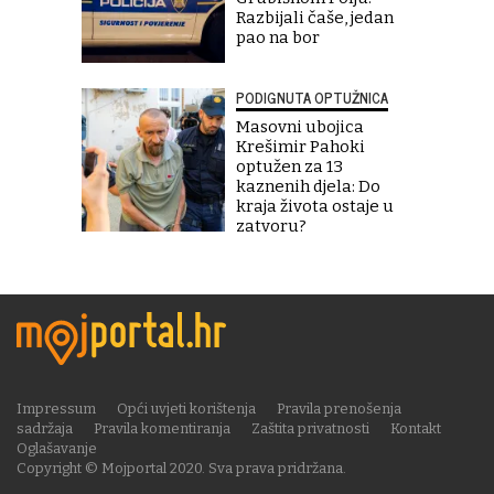
Razbijali čaše, jedan
pao na bor
PODIGNUTA OPTUŽNICA
Masovni ubojica
Krešimir Pahoki
optužen za 13
kaznenih djela: Do
kraja života ostaje u
zatvoru?
Impressum
Opći uvjeti korištenja
Pravila prenošenja
sadržaja
Pravila komentiranja
Zaštita privatnosti
Kontakt
Oglašavanje
Copyright © Mojportal 2020. Sva prava pridržana.