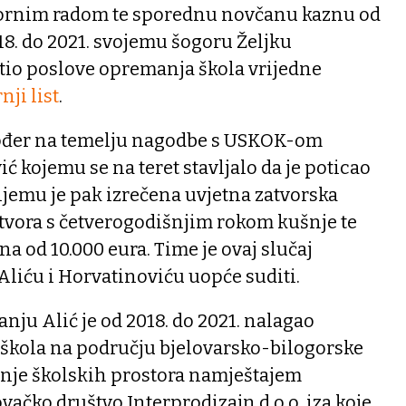
ornim radom te sporednu novčanu kaznu od
018. do 2021. svojemu šogoru Željku
io poslove opremanja škola vrijedne
nji list
.
kođer na temelju nagodbe s USKOK-om
ć kojemu se na teret stavljalo da je poticao
njemu je pak izrečena uvjetna zatvorska
atvora s četverogodišnjim rokom kušnje te
 od 10.000 eura. Time je ovaj slučaj
 Aliću i Horvatinoviću uopće suditi.
nju Alić je od 2018. do 2021. nalagao
 škola na području bjelovarsko-bilogorske
nje školskih prostora namještajem
vačko društvo Interprodizajn d.o.o. iza koje