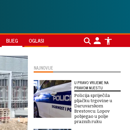
BIJEG
OGLASI
NAJNOVIJE
U PRAVO VRIJEME NA
PRAVOM MJESTU
Policija spriječila
pljačku trgovine u
Daruvarskom
Brestovcu: Lopov
pobjegao u polje
praznih ruku