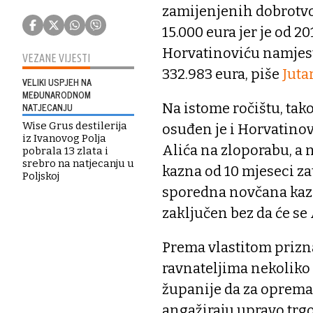
zamijenjenih dobrotv
15.000 eura jer je od 2
Horvatinoviću namjest
VEZANE VIJESTI
332.983 eura, piše
Jutar
VELIKI USPJEH NA
MEĐUNARODNOM
NATJECANJU
Na istome ročištu, ta
Wise Grus destilerija
osuđen je i Horvatinovi
iz Ivanovog Polja
Alića na zloporabu, a 
pobrala 13 zlata i
srebro na natjecanju u
kazna od 10 mjeseci z
Poljskoj
sporedna novčana kazna
zaključen bez da će se
Prema vlastitom prizna
ravnateljima nekoliko
županije da za oprema
angažiraju upravo trgo