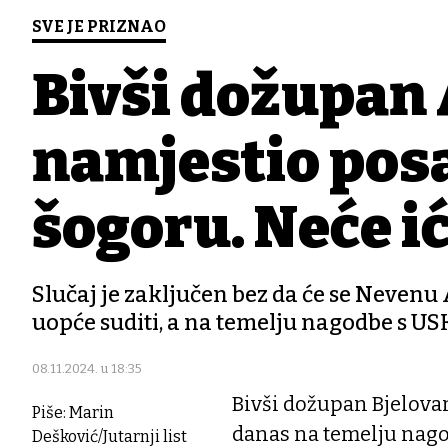
SVE JE PRIZNAO
Bivši dožupan A
namjestio posa
šogoru. Neće ići
Slučaj je zaključen bez da će se Nevenu
uopće suditi, a na temelju nagodbe s 
08.11.2024. u 18:35
Bivši dožupan Bjelova
Piše: Marin
danas na temelju nago
Dešković/Jutarnji list