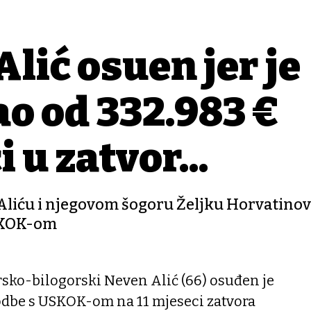
lić osuđen jer je
o od 332.983 €
 u zatvor...
 Aliću i njegovom šogoru Željku Horvatinov
USKOK-om
rsko-bilogorski Neven Alić (66) osuđen je
dbe s USKOK-om na 11 mjeseci zatvora