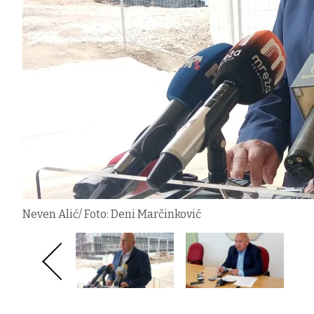
Neven Alić/ Foto: Deni Marčinković