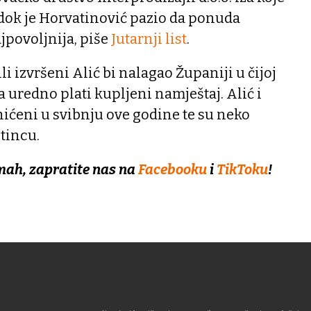
 dok je Horvatinović pazio da ponuda
jpovoljnija, piše
Jutarnji list
.
li izvršeni Alić bi nalagao Županiji u čijoj
a uredno plati kupljeni namještaj. Alić i
hićeni u svibnju ove godine te su neko
tincu.
mah, zapratite nas na
Facebooku
i
TikToku
!