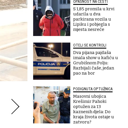
OPASNOST NA CESTI
S 1,85 promila u krvi
udarila u dva
parkirana vozila u
Lipiku i pobjegla s
mjesta nesreće
OTELI SE KONTROLI
Dva pijana pajdaša
imala show u kafiću u
Grubišnom Polju:
Razbijali čaše, jedan
pao na bor
PODIGNUTA OPTUŽNICA
Masovni ubojica
Krešimir Pahoki
optužen za 13
kaznenih djela: Do
kraja života ostaje u
zatvoru?