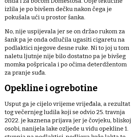
onda i za bocom Domestosa. Obje tekućine
izlila je po bivšem dečku nakon čega je
pokušala ući u prostor šanka.
No, nije uspijevala jer se on držao rukom za
šank pa je onda odlučila ugasiti cigaretu na
podlaktici njegove desne ruke. Ni to joj u tom
naletu ljutnje nije bilo dostatno pa je bivšeg
momka pošpricala i po očima deterdžentom
za pranje suđa.
Opekline i ogrebotine
Usput ga je cijelo vrijeme vrijeđala, a rezultat
tog večernjeg ludila koji se odvio 25. travnja
2022. je kaznena prijava jer je čovjeku, bliskoj
osobi, nanijela lake ozljede u vidu opekline 1.
stupnja na podlaktici, podljeva kože lakta te