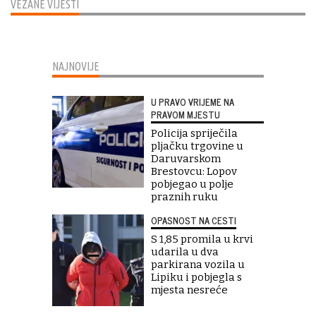
VEZANE VIJESTI
NAJNOVIJE
U PRAVO VRIJEME NA
PRAVOM MJESTU
Policija spriječila
pljačku trgovine u
Daruvarskom
Brestovcu: Lopov
pobjegao u polje
praznih ruku
OPASNOST NA CESTI
S 1,85 promila u krvi
udarila u dva
parkirana vozila u
Lipiku i pobjegla s
mjesta nesreće