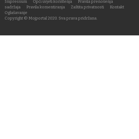
Impressum
Opći uvjeti korištenja
Pravila prenošenja
sadržaja
Pravila komentiranja
Zaštita privatnosti
Kontakt
Oglašavanje
Copyright © Mojportal 2020. Sva prava pridržana.