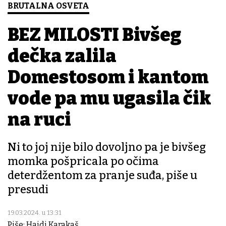
BRUTALNA OSVETA
BEZ MILOSTI Bivšeg
dečka zalila
Domestosom i kantom
vode pa mu ugasila čik
na ruci
Ni to joj nije bilo dovoljno pa je bivšeg
momka pošpricala po očima
deterdžentom za pranje suđa, piše u
presudi
19.03.2024. u 13:31
Piše: Hajdi Karakaš