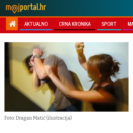
AKTUALNO
CRNA KRONIKA
SPORT
M
Foto: Dragan Matić (ilustracija)