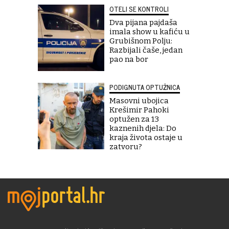
OTELI SE KONTROLI
Dva pijana pajdaša
imala show u kafiću u
Grubišnom Polju:
Razbijali čaše, jedan
pao na bor
PODIGNUTA OPTUŽNICA
Masovni ubojica
Krešimir Pahoki
optužen za 13
kaznenih djela: Do
kraja života ostaje u
zatvoru?