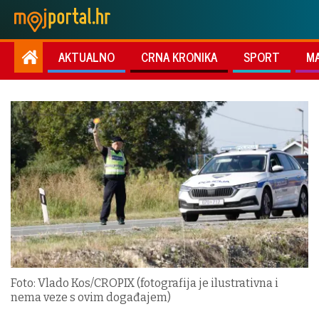
AKTUALNO
CRNA KRONIKA
SPORT
M
Foto: Vlado Kos/CROPIX (fotografija je ilustrativna i
nema veze s ovim događajem)