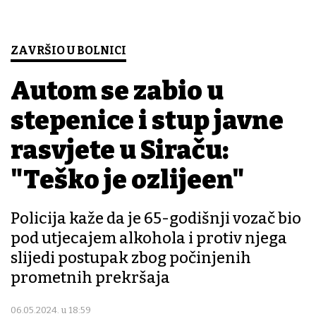
ZAVRŠIO U BOLNICI
Autom se zabio u
stepenice i stup javne
rasvjete u Siraču:
"Teško je ozlijeđen"
Policija kaže da je 65-godišnji vozač bio
pod utjecajem alkohola i protiv njega
slijedi postupak zbog počinjenih
prometnih prekršaja
06.05.2024. u 18:59