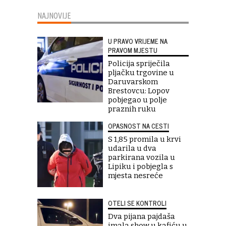
NAJNOVIJE
U PRAVO VRIJEME NA
PRAVOM MJESTU
Policija spriječila
pljačku trgovine u
Daruvarskom
Brestovcu: Lopov
pobjegao u polje
praznih ruku
OPASNOST NA CESTI
S 1,85 promila u krvi
udarila u dva
parkirana vozila u
Lipiku i pobjegla s
mjesta nesreće
OTELI SE KONTROLI
Dva pijana pajdaša
imala show u kafiću u