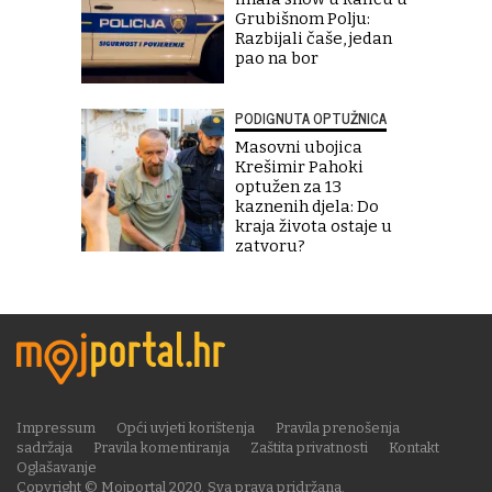
Grubišnom Polju:
Razbijali čaše, jedan
pao na bor
PODIGNUTA OPTUŽNICA
Masovni ubojica
Krešimir Pahoki
optužen za 13
kaznenih djela: Do
kraja života ostaje u
zatvoru?
Impressum
Opći uvjeti korištenja
Pravila prenošenja
sadržaja
Pravila komentiranja
Zaštita privatnosti
Kontakt
Oglašavanje
Copyright © Mojportal 2020. Sva prava pridržana.