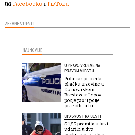
na
Facebooku
i
TikToku
!
VEZANE VIJESTI
NAJNOVIJE
U PRAVO VRIJEME NA
PRAVOM MJESTU
Policija spriječila
pljačku trgovine u
Daruvarskom
Brestovcu: Lopov
pobjegao u polje
praznih ruku
OPASNOST NA CESTI
S 1,85 promila u krvi
udarila u dva
parkirana vozila u