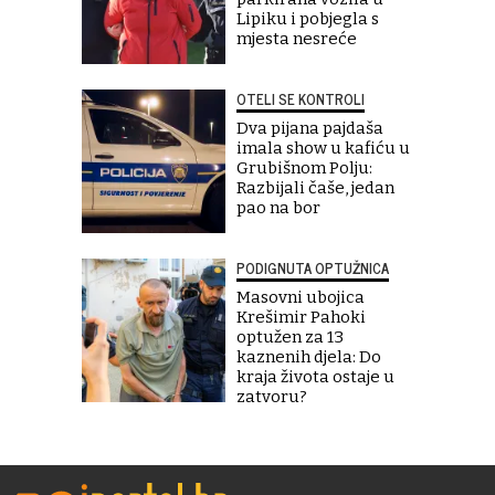
Lipiku i pobjegla s
mjesta nesreće
OTELI SE KONTROLI
Dva pijana pajdaša
imala show u kafiću u
Grubišnom Polju:
Razbijali čaše, jedan
pao na bor
PODIGNUTA OPTUŽNICA
Masovni ubojica
Krešimir Pahoki
optužen za 13
kaznenih djela: Do
kraja života ostaje u
zatvoru?