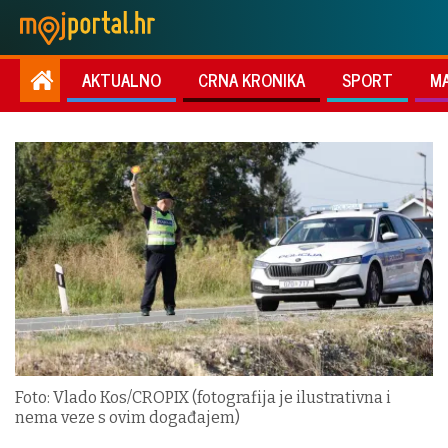
AKTUALNO
CRNA KRONIKA
SPORT
M
Foto: Vlado Kos/CROPIX (fotografija je ilustrativna i
nema veze s ovim događajem)