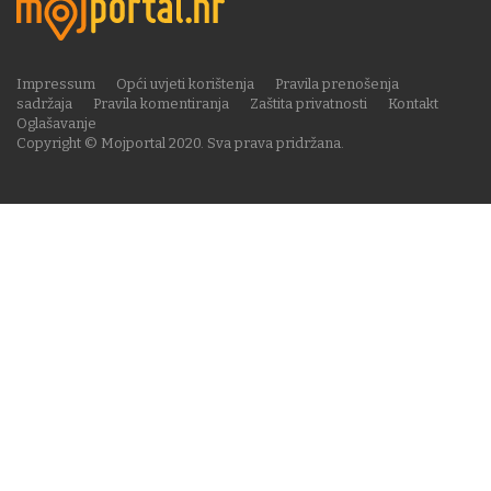
Impressum
Opći uvjeti korištenja
Pravila prenošenja
sadržaja
Pravila komentiranja
Zaštita privatnosti
Kontakt
Oglašavanje
Copyright © Mojportal 2020. Sva prava pridržana.