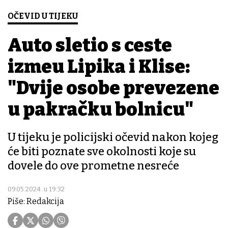
OČEVID U TIJEKU
Auto sletio s ceste
između Lipika i Klise:
"Dvije osobe prevezene
u pakračku bolnicu"
U tijeku je policijski očevid nakon kojeg
će biti poznate sve okolnosti koje su
dovele do ove prometne nesreće
09.05.2024. u 19:32
Piše: Redakcija