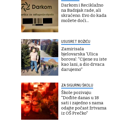
Darkom i Reciklažno
na Badnjak rade, ali
skraćeno. Evo do kada
možete doći...
USUSRET BOŽIĆU
Zamirisala
bjelovarska 'Ulica
borova': ''Cijene su iste
kao lani, a dio drvaca
darujemo''
ZA SIGURNU ŠKOLU
Škole pozivaju:
''Dođite danas u 18
sati i zajedno s nama
odajte počast žrtvama
iz OŠ Prečko''