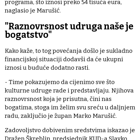
programa, što iznosi preko 54 tisuća eura,
naglasio je Marušić.
"Raznovrsnost udruga naše je
bogatstvo"
Kako kaže, to tog povećanja došlo je sukladno
financijskoj situaciji dodavši da će ukupni
iznosi u buduće dodatno rasti.
- Time pokazujemo da cijenimo sve što
kulturne udruge rade i predstavljaju. Njihova
raznovrsnost koja je prisutna, čini nas
bogatima, stoga im želim svu sreću u daljnjem
radu, zaključio je župan Marko Marušić.
Zadovoljstvo dobivenim sredstvima iskazao je
Dražen Škreblin, predsjednik KUD-a Slavko