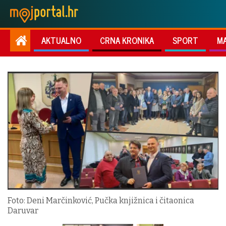
AKTUALNO
CRNA KRONIKA
SPORT
M
Foto: Deni Marčinković, Pučka knjižnica i čitaonica
Daruvar