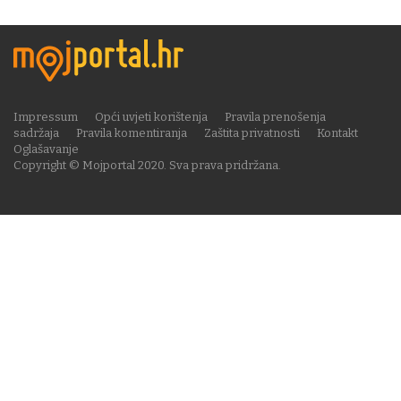
Impressum
Opći uvjeti korištenja
Pravila prenošenja
sadržaja
Pravila komentiranja
Zaštita privatnosti
Kontakt
Oglašavanje
Copyright © Mojportal 2020. Sva prava pridržana.