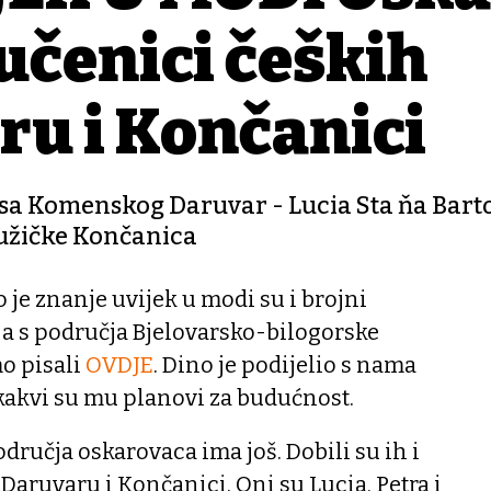
 učenici čeških
ru i Končanici
a Komenskog Daruvar - Lucia Sta ňa Bartoš
Ružičke Končanica
je znanje uvijek u modi su i brojni
ja s područja Bjelovarsko-bilogorske
o pisali
OVDJE
. Dino je podijelio s nama
 i kakvi su mu planovi za budućnost.
ručja oskarovaca ima još. Dobili su ih i
Daruvaru i Končanici. Oni su Lucia, Petra i