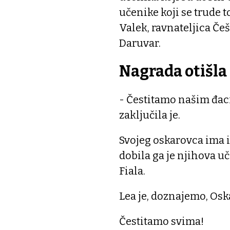
učenike koji se trude 
Valek, ravnateljica 
Daruvar.
Nagrada otišla
- Čestitamo našim đac
zaključila je.
Svojeg oskarovca ima i
dobila ga je njihova u
Fiala.
Lea je, doznajemo, Oskar
Čestitamo svima!