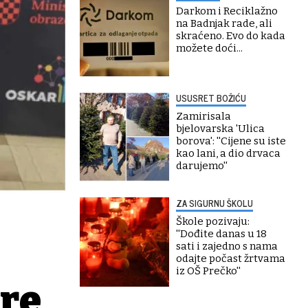
Darkom i Reciklažno
na Badnjak rade, ali
skraćeno. Evo do kada
možete doći...
USUSRET BOŽIĆU
Zamirisala
bjelovarska 'Ulica
borova': ''Cijene su iste
kao lani, a dio drvaca
darujemo''
ZA SIGURNU ŠKOLU
Škole pozivaju:
''Dođite danas u 18
sati i zajedno s nama
odajte počast žrtvama
iz OŠ Prečko''
re