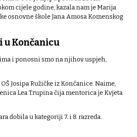
tokom cijele godine, kazala nam je Marija
Češke osnovne škole Jana Amosa Komenskog
 i u Končanicu
ima i ponosni smo na njihov uspjeh,
 OŠ Josipa Ružičke iz Končanice. Naime,
čenica Lea Trupina čija mentorica je Kvjeta
a dobila u kategoriji 7. i 8. razreda.