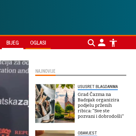
BIJEG
OGLASI
NAJNOVIJE
USUSRET BLAGDANIMA
Grad Čazma na
Badnjak organizira
podjelu prženih
ribica: ''Sve ste
pozvani i dobrodošli''
OBAVIJEST