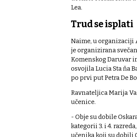
Lea.
Trud se isplati
Naime, u organizaciji 
je organizirana sveča
Komenskog Daruvar ima
osvojila Lucia Sta ňa B
po prvi put Petra De B
Ravnateljica Marija V
učenice.
- Obje su dobile Oskara
kategorii 3. i 4. razreda
učenika koji su dobili 