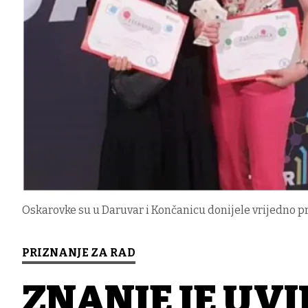
Oskarovke su u Daruvar i Končanicu donijele vrijedno p
PRIZNANJE ZA RAD
ZNANJE JE UVI