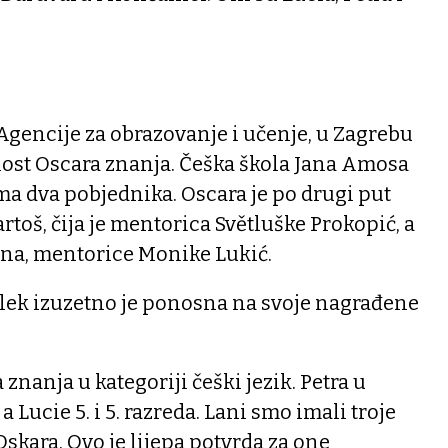
Agencije za obrazovanje i učenje, u Zagrebu
nost Oscara znanja. Češka škola Jana Amosa
 dva pobjednika. Oscara je po drugi put
artoš, čija je mentorica Světluške Prokopić, a
ona, mentorice Monike Lukić.
alek izuzetno je ponosna na svoje nagrađene
 znanja u kategoriji češki jezik. Petra u
, a Lucie 5. i 5. razreda. Lani smo imali troje
Oskara. Ovo je lijepa potvrda za one