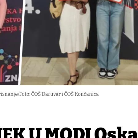
riznanje/Foto: ČOŠ Daruvar i ČOŠ Končanica
JEK U MODI Oska