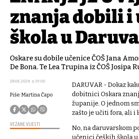
znanja dobili i
škola u Daruva
Oskare su dobile učenice ČOŠ Jana Amos
De Bona. Te Lea Trupina iz ČOŠ Josipa 
28.06.2024. u 19:00
DARUVAR - Dokaz kako 
dobitnici Oskara znan
Piše: Martina Čapo
županije. O jednom sm
zašto je učiti fora, ali
VEZANE VIJESTI
No, na daruvarskom pod
učenici čeških škola u 