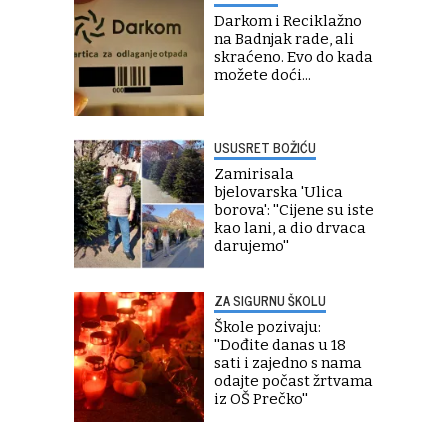
Darkom i Reciklažno
na Badnjak rade, ali
skraćeno. Evo do kada
možete doći...
USUSRET BOŽIĆU
Zamirisala
bjelovarska 'Ulica
borova': ''Cijene su iste
kao lani, a dio drvaca
darujemo''
ZA SIGURNU ŠKOLU
Škole pozivaju:
''Dođite danas u 18
sati i zajedno s nama
odajte počast žrtvama
iz OŠ Prečko''