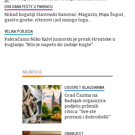
DVA DANA FEŠTE U PAKRACU
Nikad bogatiji Slavonski banovac: Magazin, Maja Šuput,
gastro gozbe, vitezovi i još mnogo toga...
VELIKA POBJEDA
Pakračanin Niko Kalvi juniorski je prvak Hrvatske u
kuglanju: "Bilo je napeto do zadnje kugle"
NAJNOVIJE
USUSRET BLAGDANIMA
Grad Čazma na
Badnjak organizira
podjelu prženih
ribica: ''Sve ste
pozvani i dobrodošli''
OBAVIJEST