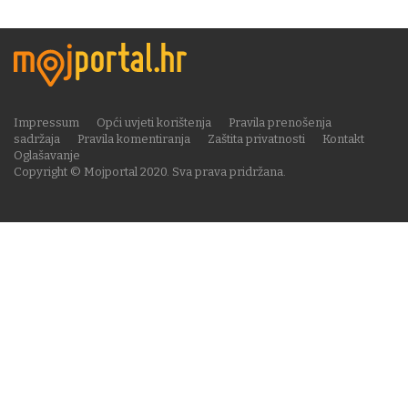
Impressum
Opći uvjeti korištenja
Pravila prenošenja
sadržaja
Pravila komentiranja
Zaštita privatnosti
Kontakt
Oglašavanje
Copyright © Mojportal 2020. Sva prava pridržana.