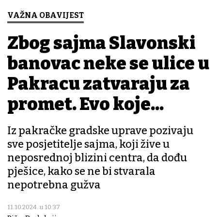
VAŽNA OBAVIJEST
Zbog sajma Slavonski
banovac neke se ulice u
Pakracu zatvaraju za
promet. Evo koje...
Iz pakračke gradske uprave pozivaju
sve posjetitelje sajma, koji žive u
neposrednoj blizini centra, da dođu
pješice, kako se ne bi stvarala
nepotrebna gužva
11.10.2024. u 10:37