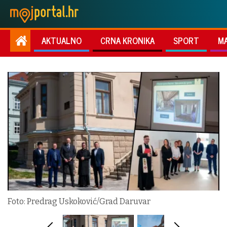
AKTUALNO
CRNA KRONIKA
SPORT
M
Foto: Predrag Uskoković/Grad Daruvar