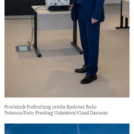
Pročelnik Područnog ureda Bjelovar Božo
Polenus/Foto: Predrag Uskoković/Grad Daruvar