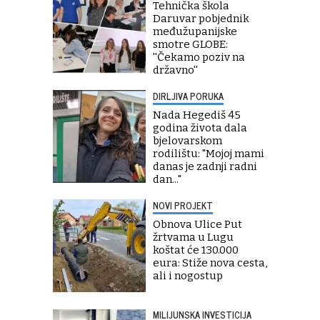
Tehnička škola
Daruvar pobjednik
međužupanijske
smotre GLOBE:
''Čekamo poziv na
državno''
DIRLJIVA PORUKA
Nada Hegediš 45
godina života dala
bjelovarskom
rodilištu: "Mojoj mami
danas je zadnji radni
dan..."
NOVI PROJEKT
Obnova Ulice Put
žrtvama u Lugu
koštat će 130.000
eura: Stiže nova cesta,
ali i nogostup
MILIJUNSKA INVESTICIJA