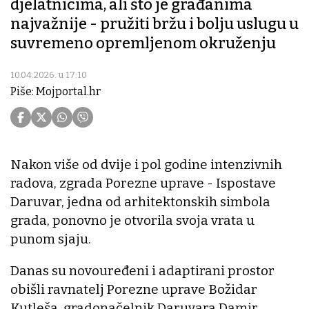
djelatnicima, ali što je građanima
najvažnije - pružiti bržu i bolju uslugu u
suvremeno opremljenom okruženju
10.04.2026. u 17:10
Piše: Mojportal.hr
Nakon više od dvije i pol godine intenzivnih
radova, zgrada Porezne uprave - Ispostave
Daruvar, jedna od arhitektonskih simbola
grada, ponovno je otvorila svoja vrata u
punom sjaju.
Danas su novouređeni i adaptirani prostor
obišli ravnatelj Porezne uprave Božidar
Kutleša, gradonačelnik Daruvara Damir