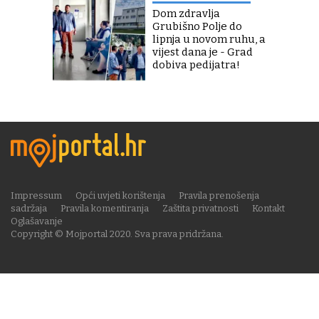
Dom zdravlja
Grubišno Polje do
lipnja u novom ruhu, a
vijest dana je - Grad
dobiva pedijatra!
Impressum
Opći uvjeti korištenja
Pravila prenošenja
sadržaja
Pravila komentiranja
Zaštita privatnosti
Kontakt
Oglašavanje
Copyright © Mojportal 2020. Sva prava pridržana.