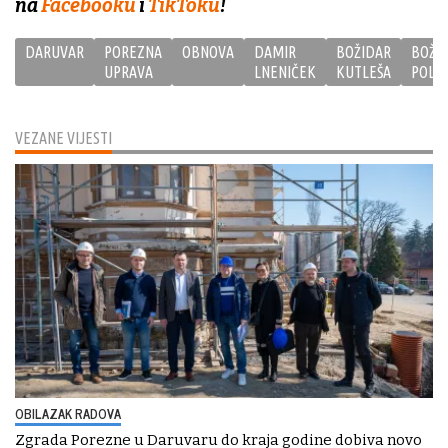
na
Facebooku
i
TikToku
!
DARUVAR
POREZNA
OBNOVA
DAMIR
BOŽIDAR
BOŽO
UPRAVA
LNENIČEK
KUTLEŠA
POLE
VEZANE VIJESTI
OBILAZAK RADOVA
Zgrada Porezne u Daruvaru do kraja godine dobiva novo