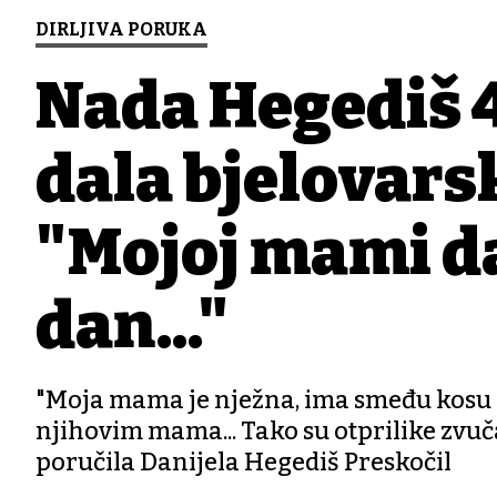
DIRLJIVA PORUKA
Nada Hegediš 4
dala bjelovars
"Mojoj mami da
dan..."
"Moja mama je nježna, ima smeđu kosu i z
njihovim mama... Tako su otprilike zvuča
poručila Danijela Hegediš Preskočil