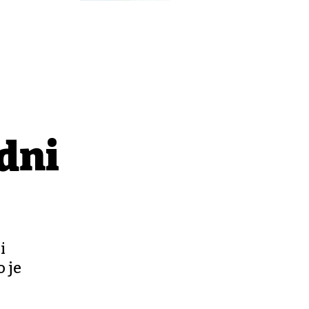
dni
i
o je