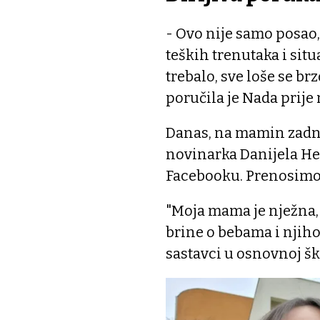
- Ovo nije samo posao, 
teških trenutaka i situa
trebalo, sve loše se br
poručila je Nada prije
Danas, na mamin zadnj
novinarka Danijela Heg
Facebooku. Prenosimo j
"Moja mama je nježna, 
brine o bebama i njiho
sastavci u osnovnoj šk