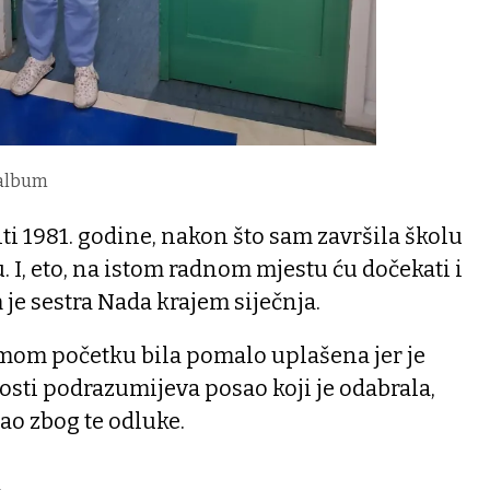
 album
iti 1981. godine, nakon što sam završila školu
. I, eto, na istom radnom mjestu ću dočekati i
je sestra Nada krajem siječnja.
samom početku bila pomalo uplašena jer je
sti podrazumijeva posao koji je odabrala,
ao zbog te odluke.
a