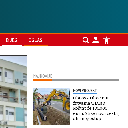
BIJEG
OGLASI
NAJNOVIJE
NOVI PROJEKT
Obnova Ulice Put
žrtvama u Lugu
koštat će 130.000
eura: Stiže nova cesta,
ali i nogostup