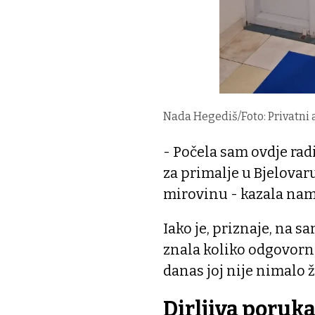
Nada Hegediš/Foto: Privatni
- Počela sam ovdje rad
za primalje u Bjelovaru
mirovinu - kazala nam 
Iako je, priznaje, na 
znala koliko odgovorno
danas joj nije nimalo ž
Dirljiva poruk