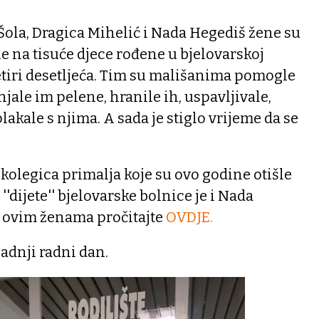
 Šola, Dragica Mihelić i Nada Hegediš žene su
le na tisuće djece rođene u bjelovarskoj
etiri desetljeća. Tim su mališanima pomogle
njale im pelene, hranile ih, uspavljivale,
lakale s njima. A sada je stiglo vrijeme da se
 kolegica primalja koje su ovo godine otišle
'dijete'' bjelovarske bolnice je i Nada
o ovim ženama pročitajte
OVDJE.
adnji radni dan.