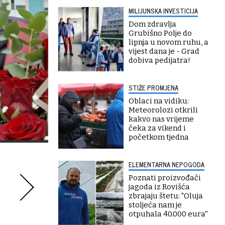
MILIJUNSKA INVESTICIJA
Dom zdravlja
Grubišno Polje do
lipnja u novom ruhu, a
vijest dana je - Grad
dobiva pedijatra!
STIŽE PROMJENA
Oblaci na vidiku:
Meteorolozi otkrili
kakvo nas vrijeme
čeka za vikend i
početkom tjedna
ELEMENTARNA NEPOGODA
Poznati proizvođači
jagoda iz Rovišća
zbrajaju štetu: "Oluja
stoljeća nam je
otpuhala 40.000 eura''