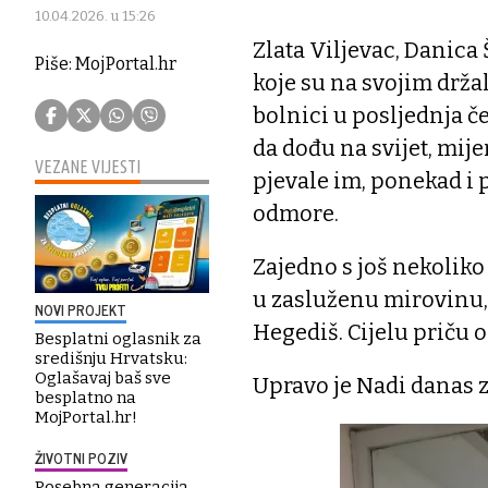
10.04.2026. u 15:26
Zlata Viljevac, Danica
Piše: MojPortal.hr
koje su na svojim drža
bolnici u posljednja č
da dođu na svijet, mije
VEZANE VIJESTI
pjevale im, ponekad i p
odmore.
Zajedno s još nekoliko
u zasluženu mirovinu, '
NOVI PROJEKT
Hegediš. Cijelu priču 
Besplatni oglasnik za
središnju Hrvatsku:
Oglašavaj baš sve
Upravo je Nadi danas z
besplatno na
MojPortal.hr!
ŽIVOTNI POZIV
Posebna generacija