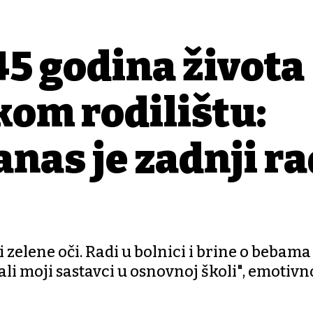
5 godina života
kom rodilištu:
nas je zadnji ra
elene oči. Radi u bolnici i brine o bebama 
li moji sastavci u osnovnoj školi", emotivn