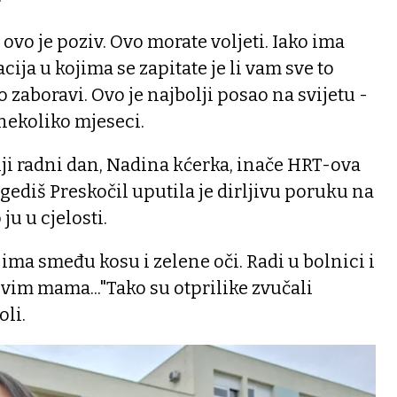
ovo je poziv. Ovo morate voljeti. Iako ima
cija u kojima se zapitate je li vam sve to
zo zaboravi. Ovo je najbolji posao na svijetu -
 nekoliko mjeseci.
i radni dan, Nadina kćerka, inače HRT-ova
ediš Preskočil uputila je dirljivu poruku na
u u cjelosti.
ima smeđu kosu i zelene oči. Radi u bolnici i
vim mama..."Tako su otprilike zvučali
oli.