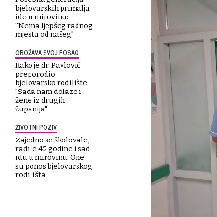
bjelovarskih primalja
ide u mirovinu:
''Nema ljepšeg radnog
mjesta od našeg"
OBOŽAVA SVOJ POSAO
Kako je dr. Pavlović
preporodio
bjelovarsko rodilište:
"Sada nam dolaze i
žene iz drugih
županija''
ŽIVOTNI POZIV
Zajedno se školovale,
radile 42 godine i sad
idu u mirovinu. One
su ponos bjelovarskog
rodilišta