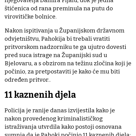
njegovatelja Damira Fijalu, dok je jedna
štićenica od rana preminula na putu do
virovitičke bolnice.
Nakon ispitivanja u Županijskom državnom
odvjetništvu, Pahokija bi trebali vratiti
pritvorskom nadzorniku te ga ujutro dovesti
pred suca istrage na Županijski sud u
Bjelovaru, a s obzirom na težinu zločina koji je
počinio, za pretpostaviti je kako će mu biti
određen pritvor..
11 kaznenih djela
Policija je ranije danas izvijestila kako je
nakon provedenog kriminalističkog
istraživanja utvrdila kako postoji osnovana
sumnja da je Pahoki počinio 11 kaznenih djela: