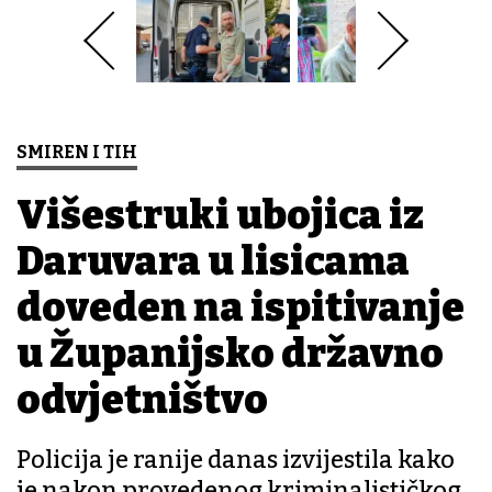
SMIREN I TIH
Višestruki ubojica iz
Daruvara u lisicama
doveden na ispitivanje
u Županijsko državno
odvjetništvo
Policija je ranije danas izvijestila kako
je nakon provedenog kriminalističkog