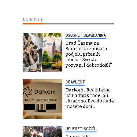
NAJNOVIJE
USUSRET BLAGDANIMA
Grad Čazma na
Badnjak organizira
podjelu prženih
ribica: ''Sve ste
pozvani i dobrodošli''
OBAVIJEST
Darkom i Reciklažno
na Badnjak rade, ali
skraćeno. Evo do kada
možete doći...
USUSRET BOŽIĆU
Zamirisala