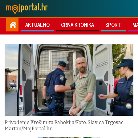
AKTUALNO
CRNA KRONIKA
SPORT
M
Privođenje Krešimira Pahokija/Foto: Slavica Trgovac
Martan/MojPortal.hr