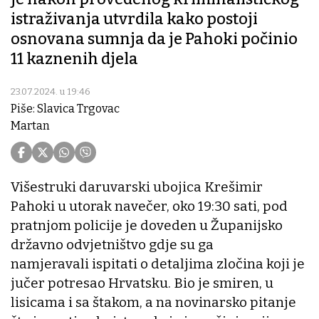
istraživanja utvrdila kako postoji
osnovana sumnja da je Pahoki počinio
11 kaznenih djela
23.07.2024. u 19:46
Piše: Slavica Trgovac
Martan
Višestruki daruvarski ubojica Krešimir
Pahoki u utorak navečer, oko 19:30 sati, pod
pratnjom policije je doveden u Županijsko
državno odvjetništvo gdje su ga
namjeravali ispitati o detaljima zločina koji je
jučer potresao Hrvatsku. Bio je smiren, u
lisicama i sa štakom, a na novinarsko pitanje