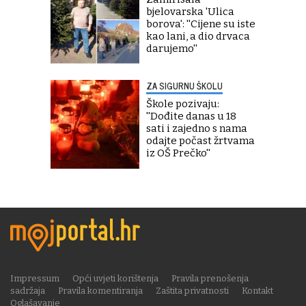
bjelovarska 'Ulica
borova': ''Cijene su iste
kao lani, a dio drvaca
darujemo''
ZA SIGURNU ŠKOLU
Škole pozivaju:
''Dođite danas u 18
sati i zajedno s nama
odajte počast žrtvama
iz OŠ Prečko''
Impressum
Opći uvjeti korištenja
Pravila prenošenja
sadržaja
Pravila komentiranja
Zaštita privatnosti
Kontakt
Oglašavanje