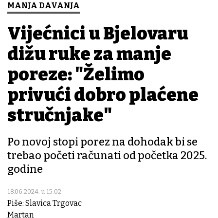
MANJA DAVANJA
Vijećnici u Bjelovaru
dižu ruke za manje
poreze: "Želimo
privući dobro plaćene
stručnjake"
Po novoj stopi porez na dohodak bi se
trebao početi računati od početka 2025.
godine
18.06.2024. u 15:02
Piše: Slavica Trgovac
Martan