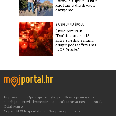
borova': ''Cijene su iste
kao lani, a dio drvaca
darujemo''
ZA SIGURNU ŠKOLU
Škole pozivaju:
''Dođite danas u 18
sati i zajedno s nama
odajte počast žrtvama
iz OŠ Prečko''
Impressum
Opći uvjeti korištenja
Pravila prenošenja
sadržaja
Pravila komentiranja
Zaštita privatnosti
Kontakt
Oglašavanje
Copyright © Mojportal 2020. Sva prava pridržana.