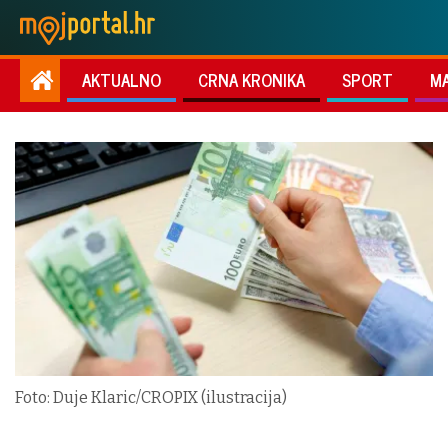
AKTUALNO
CRNA KRONIKA
SPORT
M
Foto: Duje Klaric/CROPIX (ilustracija)