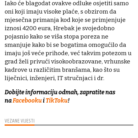
Iako će blagodat ovakve odluke osjetiti samo
oni koji imaju visoke plaće, s obzirom da
mjesečna primanja kod koje se primjenjuje
iznosi 4200 eura, Hrebak je svojedobno
pojasnio kako se viša stopa poreza ne
smanjuje kako bi se bogatima omogućilo da
imaju još veće prihode, već takvim potezom u
grad želi privući visokoobrazovane, vrhunske
kadrove u različitim branšama, kao što su
liječnici, inženjeri, IT stručnjaci i dr.
Dobijte informaciju odmah, zapratite nas
na
Facebooku
i
TikToku
!
VEZANE VIJESTI