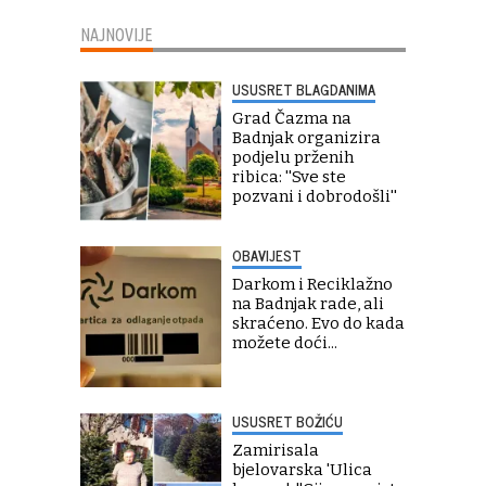
NAJNOVIJE
USUSRET BLAGDANIMA
Grad Čazma na
Badnjak organizira
podjelu prženih
ribica: ''Sve ste
pozvani i dobrodošli''
OBAVIJEST
Darkom i Reciklažno
na Badnjak rade, ali
skraćeno. Evo do kada
možete doći...
USUSRET BOŽIĆU
Zamirisala
bjelovarska 'Ulica