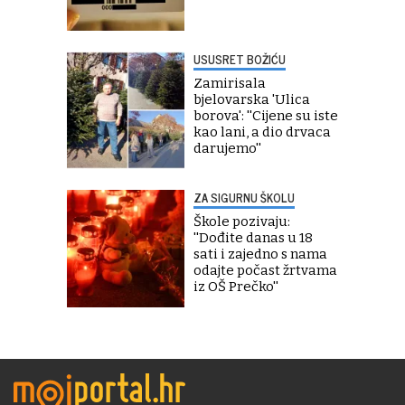
USUSRET BOŽIĆU
Zamirisala
bjelovarska 'Ulica
borova': ''Cijene su iste
kao lani, a dio drvaca
darujemo''
ZA SIGURNU ŠKOLU
Škole pozivaju:
''Dođite danas u 18
sati i zajedno s nama
odajte počast žrtvama
iz OŠ Prečko''