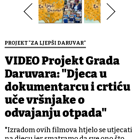
PROJEKT "ZA LJEPŠI DARUVAR"
VIDEO Projekt Grada
Daruvara: "Djeca u
dokumentarcu i crtiću
uče vršnjake o
odvajanju otpada"
"Izradom ovih filmova htjelo se utjecati
na djecu jer smatramo da sve ono što