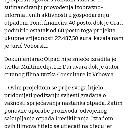
sufinanciranju provođenja izobrazno-
informativnih aktivnosti u gospodarenju
otpadom. Fond financira 40 posto, dok je Grad
podmirio ostatak od 60 posto toga projekta
ukupne vrijednosti 22.487,50 eura, kazala nam
je Jurić Voborski.
Dokumentarac Otpad nije smeće izradila je
tvrtka Multimedija I iz Daruvara dok je autor
crtanog filma tvrtka Consultare iz Vrbovca.
- Ovim projektom se prije svega htjelo
pridonijeti podizanju svijesti građana o
važnosti sprječavanja nastanka otpada. Zatim
ponovne uporabe proizvoda, odvojenog
sakupljanja otpada i recikliranja. Izradom
ovih filmova htjelo se utjecati na djecu jer