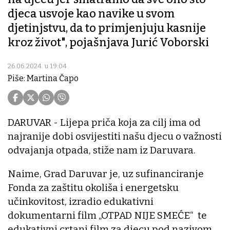
djeca usvoje kao navike u svom
djetinjstvu, da to primjenjuju kasnije
kroz život", pojašnjava Jurić Voborski
26.06.2024. u 19:04
Piše: Martina Čapo
DARUVAR - Lijepa priča koja za cilj ima od
najranije dobi osvijestiti našu djecu o važnosti
odvajanja otpada, stiže nam iz Daruvara.
Naime, Grad Daruvar je, uz sufinanciranje
Fonda za zaštitu okoliša i energetsku
učinkovitost, izradio edukativni
dokumentarni film „OTPAD NIJE SMEĆE“ te
edukativni crtani film za djecu pod nazivom