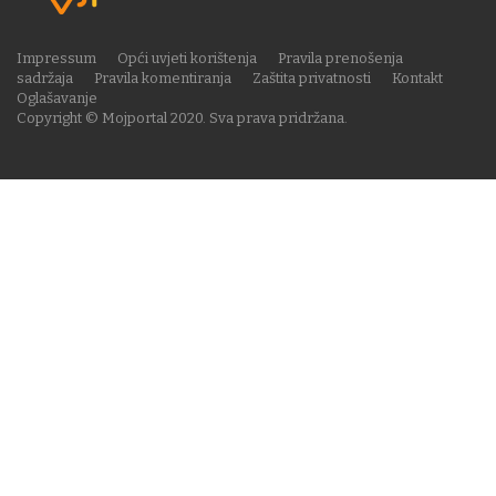
Impressum
Opći uvjeti korištenja
Pravila prenošenja
sadržaja
Pravila komentiranja
Zaštita privatnosti
Kontakt
Oglašavanje
Copyright © Mojportal 2020. Sva prava pridržana.