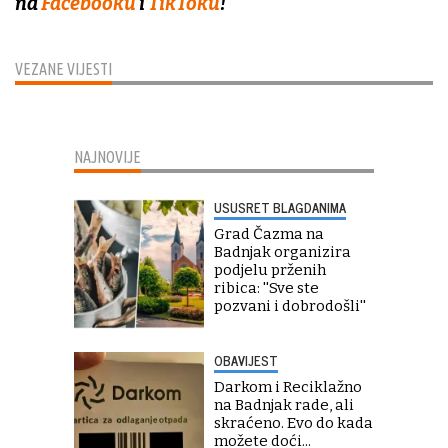
na
Facebooku
i
TikToku
!
VEZANE VIJESTI
NAJNOVIJE
USUSRET BLAGDANIMA
Grad Čazma na
Badnjak organizira
podjelu prženih
ribica: ''Sve ste
pozvani i dobrodošli''
OBAVIJEST
Darkom i Reciklažno
na Badnjak rade, ali
skraćeno. Evo do kada
možete doći...