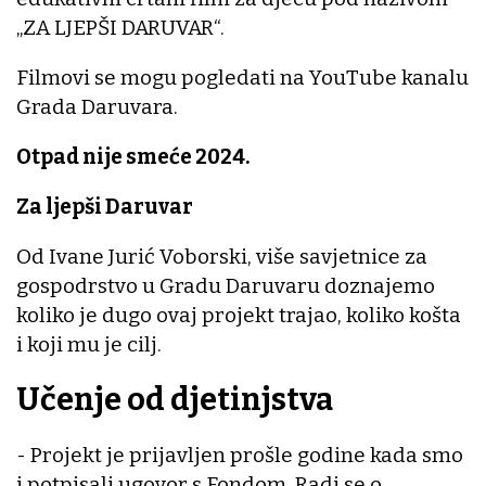
„ZA LJEPŠI DARUVAR“.
Filmovi se mogu pogledati na YouTube kanalu
Grada Daruvara.
Otpad nije smeće 2024.
Za ljepši Daruvar
Od Ivane Jurić Voborski, više savjetnice za
gospodrstvo u Gradu Daruvaru doznajemo
koliko je dugo ovaj projekt trajao, koliko košta
i koji mu je cilj.
Učenje od djetinjstva
- Projekt je prijavljen prošle godine kada smo
i potpisali ugovor s Fondom. Radi se o