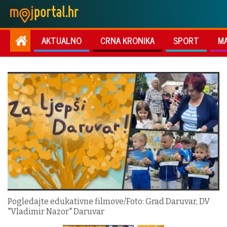
AKTUALNO
CRNA KRONIKA
SPORT
M
Pogledajte edukativne filmove/Foto: Grad Daruvar, DV
"Vladimir Nazor" Daruvar