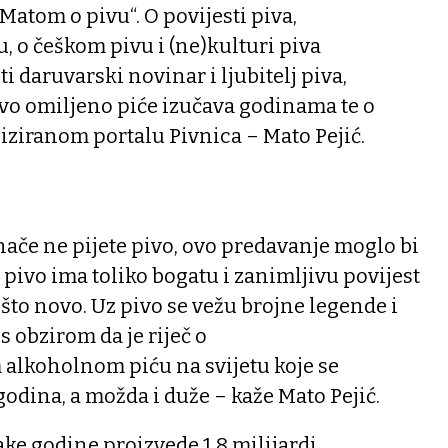
Matom o pivu“. O povijesti piva,
 o češkom pivu i (ne)kulturi piva
 daruvarski novinar i ljubitelj piva,
ovo omiljeno piće izučava godinama te o
iziranom portalu Pivnica – Mato Pejić.
 inače ne pijete pivo, ovo predavanje moglo bi
 pivo ima toliko bogatu i zanimljivu povijest
ešto novo. Uz pivo se vežu brojne legende i
 s obzirom da je riječ o
 alkoholnom piću na svijetu koje se
godina, a možda i duže – kaže Mato Pejić.
vake godine proizvede 1,8 milijardi