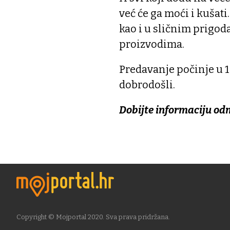
već će ga moći i kušati
kao i u sličnim prigod
proizvodima.
Predavanje počinje u 1
dobrodošli.
Dobijte informaciju od
Copyright © Mojportal 2020. Sva prava pridržana.