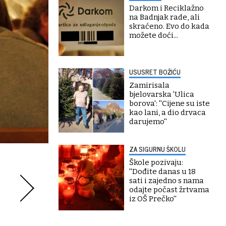
Darkom i Reciklažno
na Badnjak rade, ali
skraćeno. Evo do kada
možete doći...
USUSRET BOŽIĆU
Zamirisala
bjelovarska 'Ulica
borova': ''Cijene su iste
kao lani, a dio drvaca
darujemo''
ZA SIGURNU ŠKOLU
Škole pozivaju:
''Dođite danas u 18
sati i zajedno s nama
odajte počast žrtvama
iz OŠ Prečko''