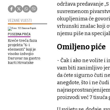
održava predavanje „S 
suvremenom pivarstvu,
okupljenima će govoriti
VEZANE VIJESTI
vrhunski znalac koji 
njemu piše na specijal
POSEBNA PRIČA
Kreće treća faza
Omiljeno piće
projekta "6-i
elementi" koji je
visoko izdvojio
Daruvar na gastro
- Čak i ako ne volite i
karti Hrvatske
vam biti zanimljivo jer
da ćete sigurno čuti n
anegdote, što i ne čudi
najrasprostranjenijem
proizvodi već 7 tisuća 
U svijetu se, dodaje, s