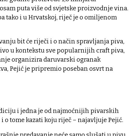
e osam puta više od svjetske proizvodnje vina.
tako i u Hrvatskoj, riječ je o omiljenom
ju bit će riječi i o način spravljanja piva,
ivo u kontekstu sve popularnijih craft piva,
anje organizira daruvarski ogranak
a, Pejić je pripremio poseban osvrt na
diciju i jedna je od najmoćnijih pivarskih
i o tome kazati koju riječ – najavljuje Pejić.
erašnje predavanje neće samo slušati u pivu