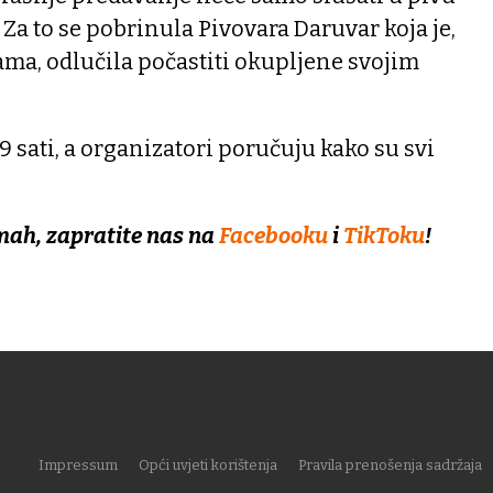
. Za to se pobrinula Pivovara Daruvar koja je,
ama, odlučila počastiti okupljene svojim
9 sati, a organizatori poručuju kako su svi
mah, zapratite nas na
Facebooku
i
TikToku
!
Impressum
Opći uvjeti korištenja
Pravila prenošenja sadržaja