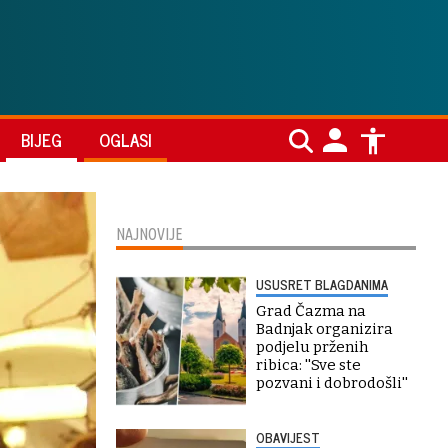
BIJEG
OGLASI
NAJNOVIJE
USUSRET BLAGDANIMA
Grad Čazma na
Badnjak organizira
podjelu prženih
ribica: ''Sve ste
pozvani i dobrodošli''
OBAVIJEST