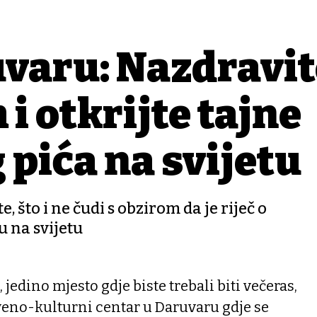
varu: Nazdravit
i otkrijte tajne
 pića na svijetu
, što i ne čudi s obzirom da je riječ o
 na svijetu
t, jedino mjesto gdje biste trebali biti večeras,
tveno-kulturni centar u Daruvaru gdje se