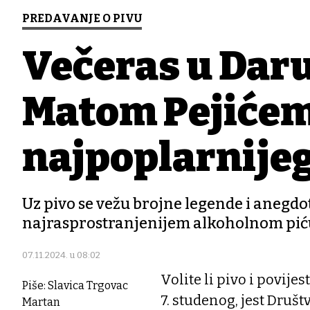
PREDAVANJE O PIVU
Večeras u Daru
Matom Pejićem 
najpoplarnijeg
Uz pivo se vežu brojne legende i anegdote
najrasprostranjenijem alkoholnom piću
07.11.2024. u 08:02
Volite li pivo i povijes
Piše: Slavica Trgovac
7. studenog, jest Druš
Martan