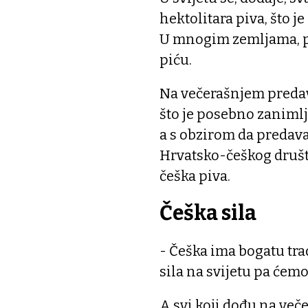
hektolitara piva, što j
U mnogim zemljama, pa 
piću.
Na večerašnjem predavan
što je posebno zanimlj
a s obzirom da predav
Hrvatsko-češkog društv
češka piva.
Češka sila
- Češka ima bogatu tra
sila na svijetu pa ćemo 
A svi koji dođu na več