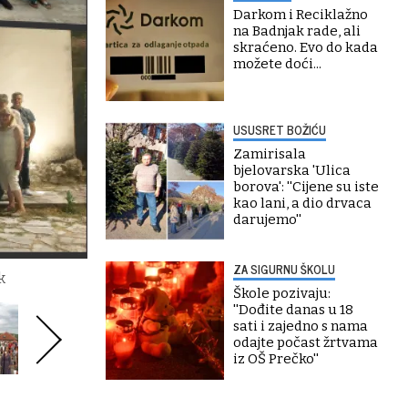
Darkom i Reciklažno
na Badnjak rade, ali
skraćeno. Evo do kada
možete doći...
USUSRET BOŽIĆU
Zamirisala
bjelovarska 'Ulica
borova': ''Cijene su iste
kao lani, a dio drvaca
darujemo''
ZA SIGURNU ŠKOLU
k
Škole pozivaju:
''Dođite danas u 18
sati i zajedno s nama
odajte počast žrtvama
iz OŠ Prečko''