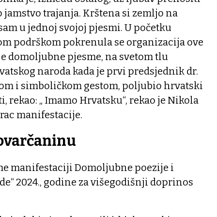
jamstvo trajanja. Krštena si zemljo na
sam u jednoj svojoj pjesmi. U početku
unom podrškom pokrenula se organizacija ove
je domoljubne pjesme, na svetom tlu
atskog naroda kada je prvi predsjednik dr.
m i simboličkom gestom, poljubio hrvatski
iti, rekao: „ Imamo Hrvatsku“, rekao je Nikola
orac manifestacije.
lovarčaninu
me manifestaciji Domoljubne poezije i
de“ 2024., godine za višegodišnji doprinos