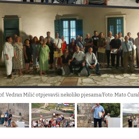
f. Vedran Milić otpjevavši nekoliko pjesama/Foto: Mato Ćura