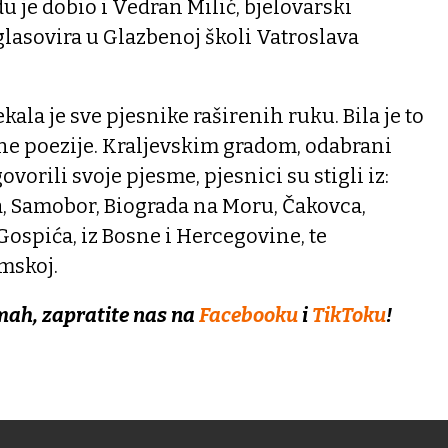
u je dobio i Vedran Milić, bjelovarski
glasovira u Glazbenoj školi Vatroslava
ala je sve pjesnike raširenih ruku. Bila je to
ne poezije. Kraljevskim gradom, odabrani
vorili svoje pjesme, pjesnici su stigli iz:
a, Samobor, Biograda na Moru, Čakovca,
Gospića, iz Bosne i Hercegovine, te
mskoj.
mah, zapratite nas na
Facebooku
i
TikToku
!