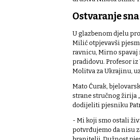
Ostvaranje sna
U glazbenom djelu pro
Milić otpjevavši pjesm
ravnicu, Mirno spavaj r
pradidovu. Profesor i
Molitva za Ukrajinu, u
Mato Ćurak, bjelovarski
strane stručnog žirija
dodijeliti pjesniku Pat
- Mi koji smo ostali ži
potvrđujemo da nisu z
branitelji. Dužnost pje