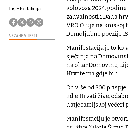
kolovoza 2024. godine
Piše: Redakcija
zahvalnosti i Dana hrva
VRO Oluje na kniskoj t
Domoljubne poezije „St
VEZANE VIJESTI
Manifestacija je to koj
sjećanja na Domovinski
na oltar Domovine, Li
Hrvate ma gdje bili.
Od više od 300 prispje
gdje Hrvati žive, odabr
natjecateljskoj večeri 
Manifestaciju je otvo
društva Nikola Šimić T