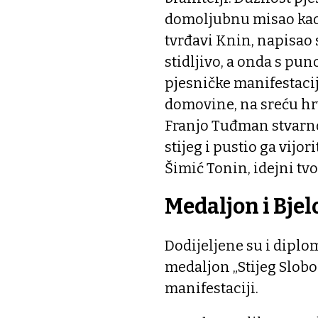
domoljubnu misao kao 
tvrđavi Knin, napisao 
stidljivo, a onda s p
pjesničke manifestaci
domovine, na sreću hrv
Franjo Tuđman stvarno
stijeg i pustio ga vijor
Šimić Tonin, idejni tv
Medaljon i Bje
Dodijeljene su i diplo
medaljon „Stijeg Slobo
manifestaciji.