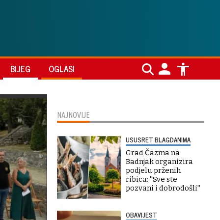
BIJEG
OGLASI
NAJNOVIJE
USUSRET BLAGDANIMA
Grad Čazma na
Badnjak organizira
podjelu prženih
ribica: ''Sve ste
pozvani i dobrodošli''
OBAVIJEST