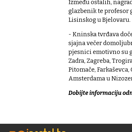
Između ostalih, nagrad
glazbenik te profesor 
Lisinskog u Bjelovaru.
- Kninska tvrđava doček
sjajna večer domoljub
pjesnici emotivno su go
Zadra, Zagreba, Trogir
Pitomače, Farkaševca, 
Amsterdama u Nizoze
Dobijte informaciju od