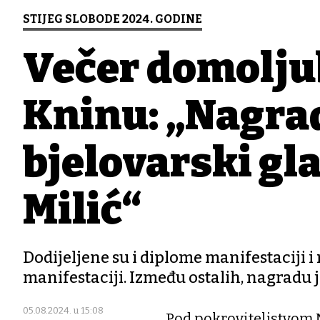
STIJEG SLOBODE 2024. GODINE
Večer domolju
Kninu: „Nagrad
bjelovarski gl
Milić“
Dodijeljene su i diplome manifestaciji i
manifestaciji. Između ostalih, nagradu j
05.08.2024. u 15:08
Pod pokroviteljstvom M