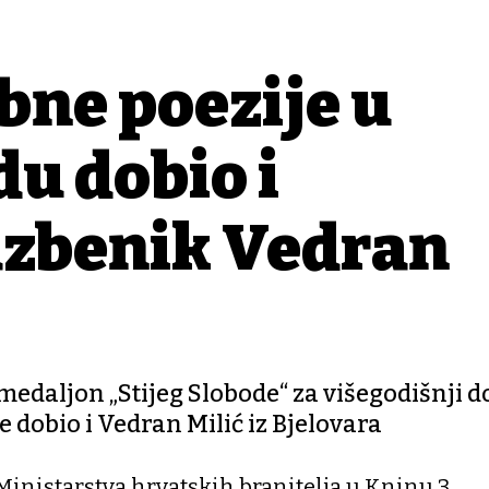
bne poezije u
u dobio i
azbenik Vedran
 medaljon „Stijeg Slobode“ za višegodišnji 
e dobio i Vedran Milić iz Bjelovara
inistarstva hrvatskih branitelja u Kninu 3.