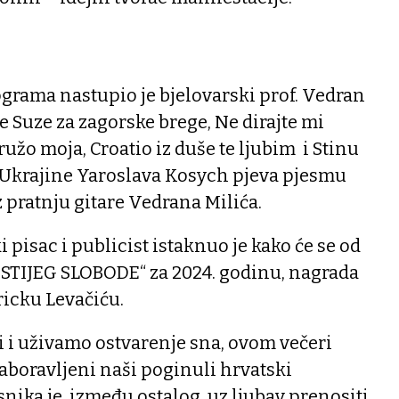
grama nastupio je bjelovarski prof. Vedran
e Suze za zagorske brege, Ne dirajte mi
užo moja, Croatio iz duše te ljubim i Stinu
z Ukrajine Yaroslava Kosych pjeva pjesmu
z pratnju gitare Vedrana Milića.
 pisac i publicist istaknuo je kako će se od
 „STIJEG SLOBODE“ za 2024. godinu, nagrada
ricku Levačiću.
vi i uživamo ostvarenje sna, ovom večeri
aboravljeni naši poginuli hrvatski
snika je, između ostalog, uz ljubav prenositi