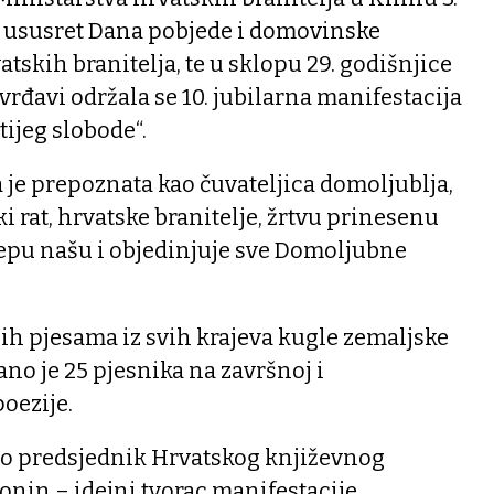
, ususret Dana pobjede i domovinske
tskih branitelja, te u sklopu 29. godišnjice
vrđavi održala se 10. jubilarna manifestacija
ijeg slobode“.
a je prepoznata kao čuvateljica domoljublja,
 rat, hrvatske branitelje, žrtvu prinesenu
jepu našu i objedinjuje sve Domoljubne
lih pjesama iz svih krajeva kugle zemaljske
ano je 25 pjesnika na završnoj i
poezije.
rio predsjednik Hrvatskog književnog
onin – idejni tvorac manifestacije.