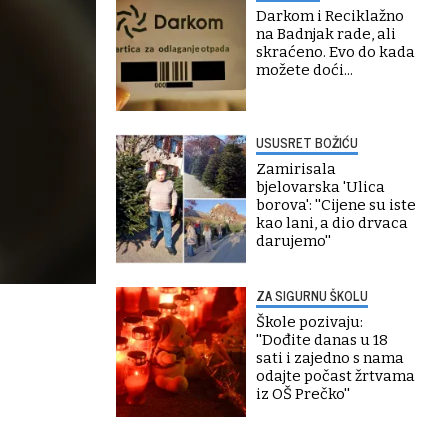
Darkom i Reciklažno
na Badnjak rade, ali
skraćeno. Evo do kada
možete doći...
USUSRET BOŽIĆU
Zamirisala
bjelovarska 'Ulica
borova': ''Cijene su iste
kao lani, a dio drvaca
darujemo''
ZA SIGURNU ŠKOLU
Škole pozivaju:
''Dođite danas u 18
sati i zajedno s nama
odajte počast žrtvama
iz OŠ Prečko''