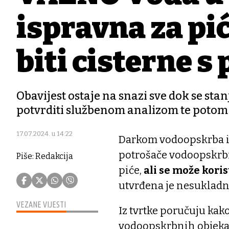
ispravna za pić
biti cisterne 
Obavijest ostaje na snazi sve dok se stan
potvrditi službenom analizom te potom 
17.07.2024. u 14:22
Darkom vodoopskrba i 
potrošače vodoopskrbn
Piše: Redakcija
piće,
ali se može koris
utvrđena je nesukladn
VEZANE VIJESTI
Iz tvrtke poručuju kak
vodoopskrbnih objekat