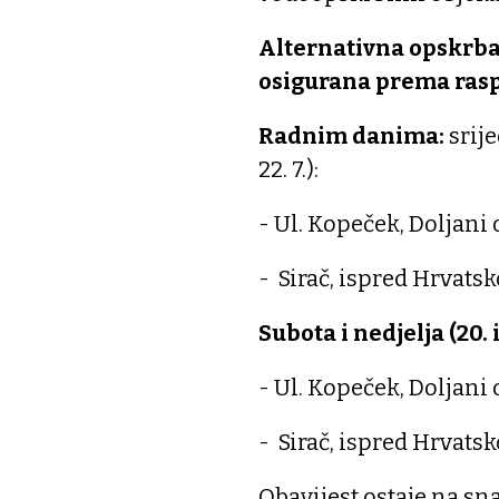
Alternativna opskrba
osigurana prema ras
Radnim danima:
srije
22. 7.):
- Ul. Kopeček, Doljani 
- Sirač, ispred Hrvats
Subota i nedjelja (20. i 
- Ul. Kopeček, Doljani 
- Sirač, ispred Hrvats
Obavijest ostaje na sn