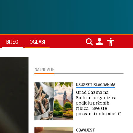
BIJEG
OGLASI
NAJNOVIJE
USUSRET BLAGDANIMA
Grad Čazma na
Badnjak organizira
podjelu prženih
ribica: ''Sve ste
pozvani i dobrodošli''
OBAVIJEST