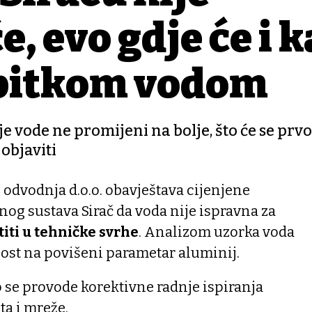
e, evo gdje će i 
s pitkom vodom
je vode ne promijeni na bolje, što će se prvo
objaviti
odvodnja d.o.o. obavještava cijenjene
og sustava Sirač da voda nije ispravna za
titi u tehničke svrhe
. Analizom uzorka voda
ost na povišeni parametar aluminij.
o se provode korektivne radnje ispiranja
a i mreže.