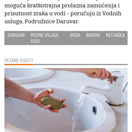
moguća kratkotrajna prolazna zamućenja i
prisutnost zraka u vodi - poručuju iz Vodnih
usluga, Podružnice Daruvar.
DARUVAR
VODNE USLUGE
VODA
RADOVI
NESTAŠICA
D.O.O.
VEZANE VIJESTI