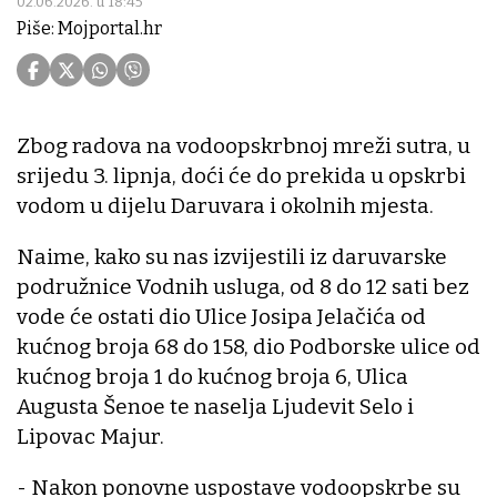
02.06.2026. u 18:45
Piše: Mojportal.hr
Zbog radova na vodoopskrbnoj mreži sutra, u
srijedu 3. lipnja, doći će do prekida u opskrbi
vodom u dijelu Daruvara i okolnih mjesta.
Naime, kako su nas izvijestili iz daruvarske
podružnice Vodnih usluga, od 8 do 12 sati bez
vode će ostati dio Ulice Josipa Jelačića od
kućnog broja 68 do 158, dio Podborske ulice od
kućnog broja 1 do kućnog broja 6, Ulica
Augusta Šenoe te naselja Ljudevit Selo i
Lipovac Majur.
- Nakon ponovne uspostave vodoopskrbe su