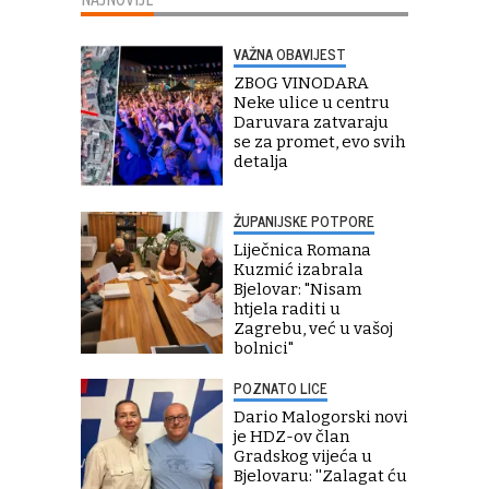
VAŽNA OBAVIJEST
ZBOG VINODARA
Neke ulice u centru
Daruvara zatvaraju
se za promet, evo svih
detalja
ŽUPANIJSKE POTPORE
Liječnica Romana
Kuzmić izabrala
Bjelovar: "Nisam
htjela raditi u
Zagrebu, već u vašoj
bolnici"
POZNATO LICE
Dario Malogorski novi
je HDZ-ov član
Gradskog vijeća u
Bjelovaru: ''Zalagat ću