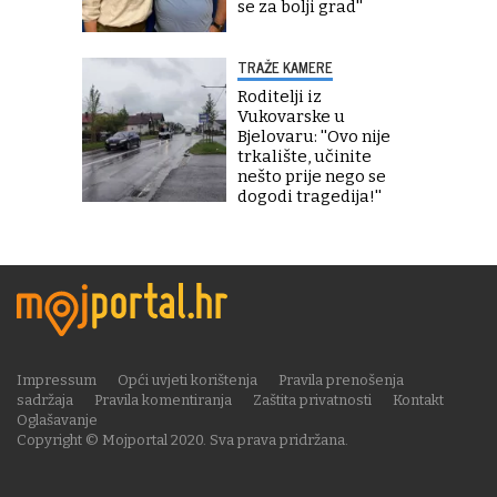
se za bolji grad''
TRAŽE KAMERE
Roditelji iz
Vukovarske u
Bjelovaru: ''Ovo nije
trkalište, učinite
nešto prije nego se
dogodi tragedija!''
Impressum
Opći uvjeti korištenja
Pravila prenošenja
sadržaja
Pravila komentiranja
Zaštita privatnosti
Kontakt
Oglašavanje
Copyright © Mojportal 2020. Sva prava pridržana.