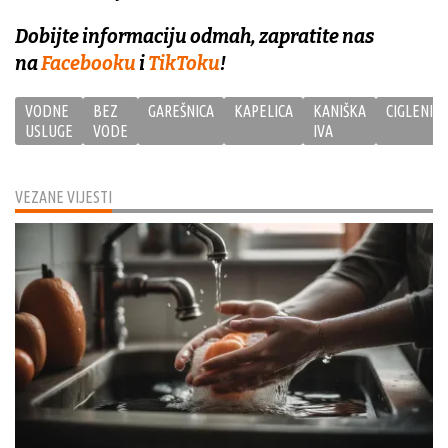
Dobijte informaciju odmah, zapratite nas
na
Facebooku
i
TikToku
!
VODNE
BEZ
GAREŠNICA
KAPELICA
KANIŠKA
CIGLENICA
USLUGE
VODE
IVA
VEZANE VIJESTI