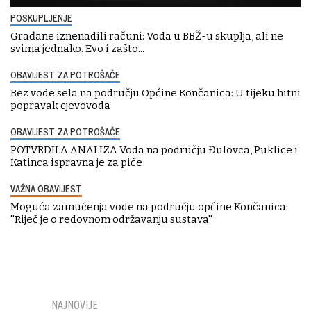
POSKUPLJENJE
Građane iznenadili računi: Voda u BBŽ-u skuplja, ali ne
svima jednako. Evo i zašto...
OBAVIJEST ZA POTROŠAČE
Bez vode sela na području Općine Končanica: U tijeku hitni
popravak cjevovoda
OBAVIJEST ZA POTROŠAČE
POTVRDILA ANALIZA Voda na području Đulovca, Puklice i
Katinca ispravna je za piće
VAŽNA OBAVIJEST
Moguća zamućenja vode na području općine Končanica:
''Riječ je o redovnom održavanju sustava''
NAJNOVIJE