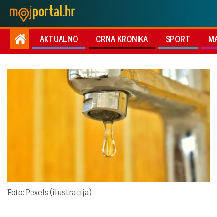
AKTUALNO
CRNA KRONIKA
SPORT
M
Foto: Pexels (ilustracija)