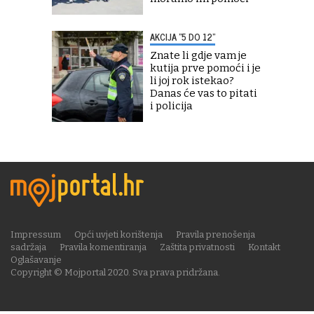
AKCIJA "5 DO 12"
Znate li gdje vam je
kutija prve pomoći i je
li joj rok istekao?
Danas će vas to pitati
i policija
Impressum
Opći uvjeti korištenja
Pravila prenošenja
sadržaja
Pravila komentiranja
Zaštita privatnosti
Kontakt
Oglašavanje
Copyright © Mojportal 2020. Sva prava pridržana.