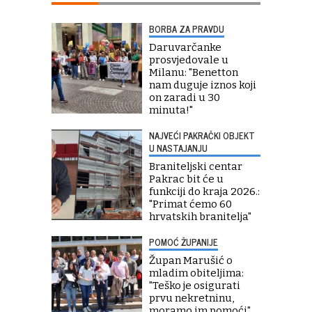
BORBA ZA PRAVDU
Daruvarčanke
prosvjedovale u
Milanu: "Benetton
nam duguje iznos koji
on zaradi u 30
minuta!"
NAJVEĆI PAKRAČKI OBJEKT
U NASTAJANJU
Braniteljski centar
Pakrac bit će u
funkciji do kraja 2026.:
"Primat ćemo 60
hrvatskih branitelja"
POMOĆ ŽUPANIJE
Župan Marušić o
mladim obiteljima:
"Teško je osigurati
prvu nekretninu,
moramo im pomoći"