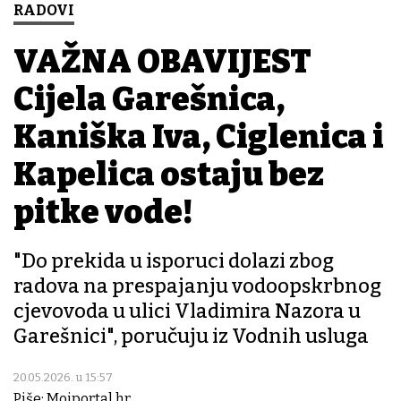
RADOVI
VAŽNA OBAVIJEST
Cijela Garešnica,
Kaniška Iva, Ciglenica i
Kapelica ostaju bez
pitke vode!
"Do prekida u isporuci dolazi zbog
radova na prespajanju vodoopskrbnog
cjevovoda u ulici Vladimira Nazora u
Garešnici", poručuju iz Vodnih usluga
20.05.2026. u 15:57
Piše: Mojportal.hr