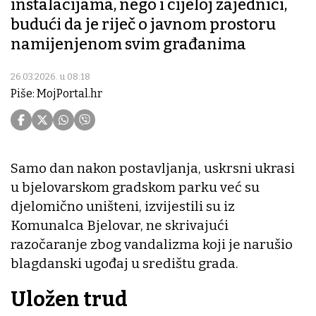
instalacijama, nego i cijeloj zajednici,
budući da je riječ o javnom prostoru
namijenjenom svim građanima
26.03.2026. u 08:18
Piše: MojPortal.hr
Samo dan nakon postavljanja, uskrsni ukrasi
u bjelovarskom gradskom parku već su
djelomično uništeni, izvijestili su iz
Komunalca Bjelovar, ne skrivajući
razočaranje zbog vandalizma koji je narušio
blagdanski ugođaj u središtu grada.
Uložen trud