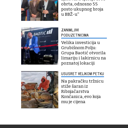
obrta, odnosno 55
posto ukupnog broja
u BBŽ-u''
ZANIMLJIVI
PODUZETNICIMA
Velika investicija u
Grubišnom Polju:
Grupa Baotić otvorila
limariju i lakirnicu na
poznatoj lokaciji
USUSRET VELIKOM PETKU
Na pakračku tržnicu
stiže šaran iz
Ribnjačarstva
Končanica, evo koja
mu je cijena