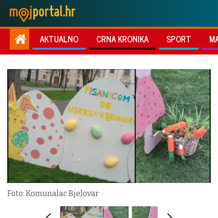
AKTUALNO
CRNA KRONIKA
SPORT
M
Foto: Komunalac Bjelovar