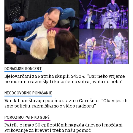
DONACIJSKI KONCERT
Bjelovarčani za Patrika skupili 5450 €: ''Bar neko vrijeme
ne moramo razmišljati kako ćemo sutra, hvala do neba''
NEODGOVORNO PONAŠANJE
Vandali uništavaju poučnu stazu u Garešnici: ''Obavijestili
smo policiju, razmišljamo o video nadzoru''
POMOZIMO PATRIKU GORŠI
Patrik je imao 50 epileptičnih napada dnevno i moždani:
Prikovan je za krevet i treba našu pomoć