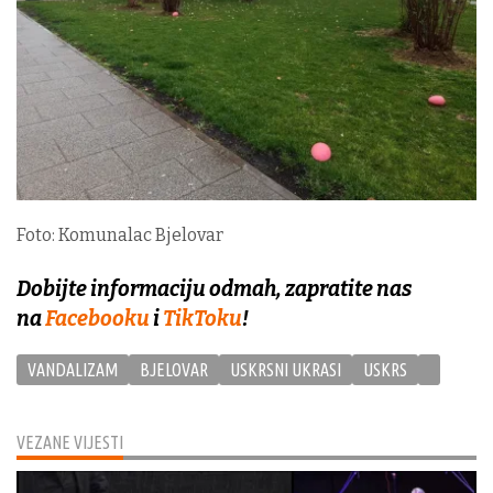
Foto: Komunalac Bjelovar
Dobijte informaciju odmah, zapratite nas
na
Facebooku
i
TikToku
!
VANDALIZAM
BJELOVAR
USKRSNI UKRASI
USKRS
VEZANE VIJESTI