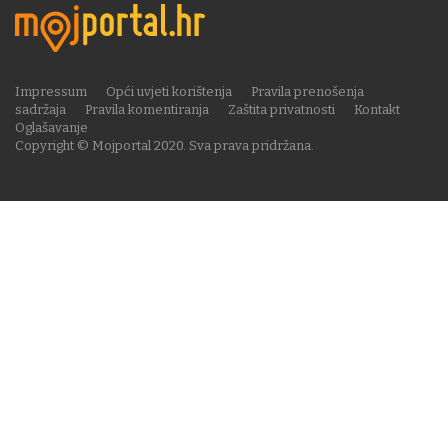
Impressum
Opći uvjeti korištenja
Pravila prenošenja
sadržaja
Pravila komentiranja
Zaštita privatnosti
Kontakt
Oglašavanje
Copyright © Mojportal 2020. Sva prava pridržana.