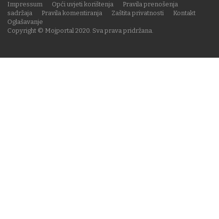
Impressum
Opći uvjeti korištenja
Pravila prenošenja
sadržaja
Pravila komentiranja
Zaštita privatnosti
Kontakt
Oglašavanje
Copyright © Mojportal 2020. Sva prava pridržana.