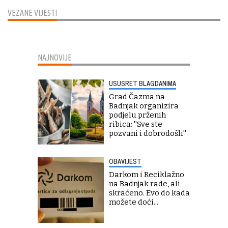
VEZANE VIJESTI
NAJNOVIJE
USUSRET BLAGDANIMA
Grad Čazma na
Badnjak organizira
podjelu prženih
ribica: ''Sve ste
pozvani i dobrodošli''
OBAVIJEST
Darkom i Reciklažno
na Badnjak rade, ali
skraćeno. Evo do kada
možete doći...