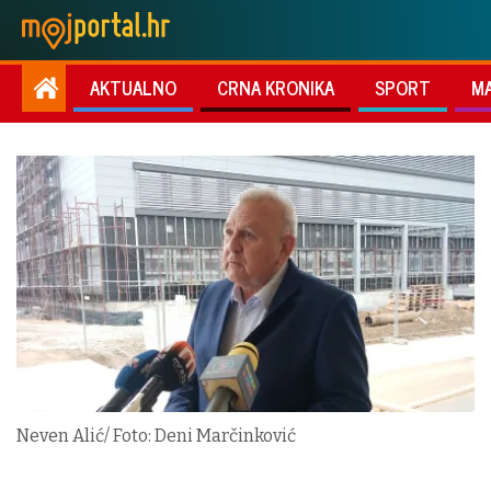
AKTUALNO
CRNA KRONIKA
SPORT
M
Neven Alić/ Foto: Deni Marčinković