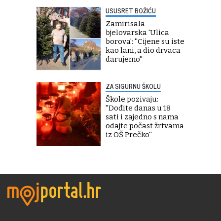
USUSRET BOŽIĆU
Zamirisala
bjelovarska 'Ulica
borova': ''Cijene su iste
kao lani, a dio drvaca
darujemo''
ZA SIGURNU ŠKOLU
Škole pozivaju:
''Dođite danas u 18
sati i zajedno s nama
odajte počast žrtvama
iz OŠ Prečko''