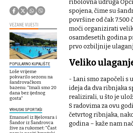
ribolovna udruga Opći
spojena, čime su šandr
površine od čak 7.500 
VEZANE VIJESTI
moći organizirati veli
osamdesetih godina pro
prvo ozbiljnije ulaganj
Veliko ulaganj
POPULARNO KUPALIŠTE
Loše vrijeme
pokvarilo sezonu na
- Lani smo započeli s 
šandrovačkom
ideja da dva ribnjaka 
bazenu: ''Imali smo 20
dana bez ijednog
realizirali, u što je u
gosta''
S radovima za ovu godi
VRHUSKI SPORTAŠI
četvrtog ribnjaka, nak
Emanuel iz Bjelovara i
godina – kaže nam nač
Šandor iz Šandrovca
žive za rukomet: ''Čast