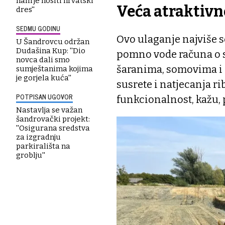
nam je nositi hrvatski
Veća atraktivn
dres''
SEDMU GODINU
Ovo ulaganje najviše se
U Šandrovcu održan
Dudašina Kup: ''Dio
pomno vode računa o s
novca dali smo
šaranima, somovima i 
sumještanima kojima
je gorjela kuća''
susrete i natjecanja r
POTPISAN UGOVOR
funkcionalnost, kažu, 
Nastavlja se važan
šandrovački projekt:
''Osigurana sredstva
za izgradnju
parkirališta na
groblju''