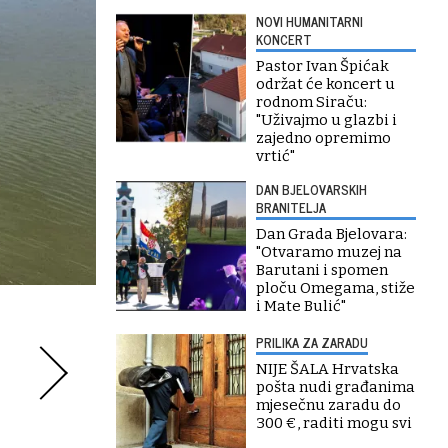
NOVI HUMANITARNI
KONCERT
Pastor Ivan Špićak
održat će koncert u
rodnom Siraču:
"Uživajmo u glazbi i
zajedno opremimo
vrtić"
DAN BJELOVARSKIH
BRANITELJA
Dan Grada Bjelovara:
"Otvaramo muzej na
Barutani i spomen
ploču Omegama, stiže
i Mate Bulić"
PRILIKA ZA ZARADU
NIJE ŠALA Hrvatska
pošta nudi građanima
mjesečnu zaradu do
300 €, raditi mogu svi