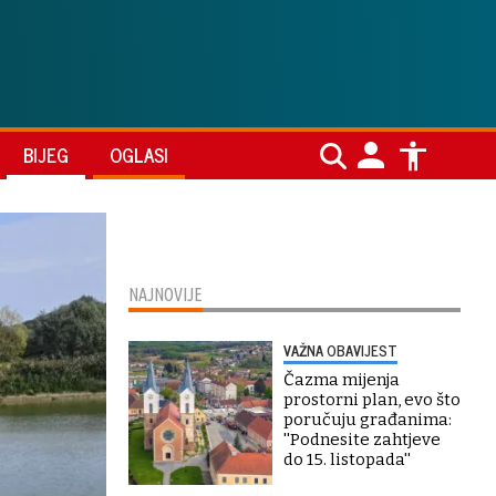
BIJEG
OGLASI
NAJNOVIJE
VAŽNA OBAVIJEST
Čazma mijenja
prostorni plan, evo što
poručuju građanima:
''Podnesite zahtjeve
do 15. listopada''