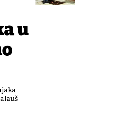
ka u
mo
bnjaka
Halauš