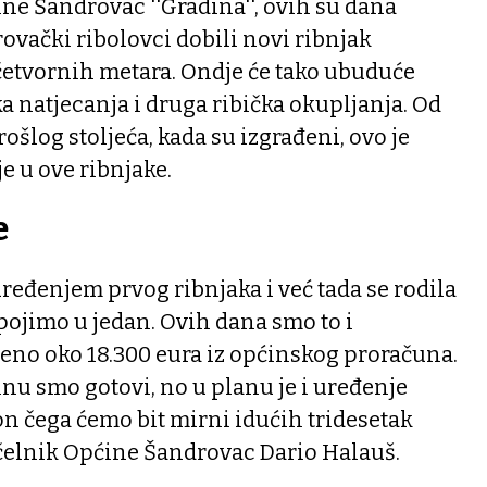
ne Šandrovac ''Gradina'', ovih su dana
ovački ribolovci dobili novi ribnjak
četvornih metara. Ondje će tako ubuduće
ka natjecanja i druga ribička okupljanja. Od
šlog stoljeća, kada su izgrađeni, ovo je
e u ove ribnjake.
e
uređenjem prvog ribnjaka i već tada se rodila
spojimo u jedan. Ovih dana smo to i
loženo oko 18.300 eura iz općinskog proračuna.
nu smo gotovi, no u planu je i uređenje
on čega ćemo bit mirni idućih tridesetak
elnik Općine Šandrovac Dario Halauš.