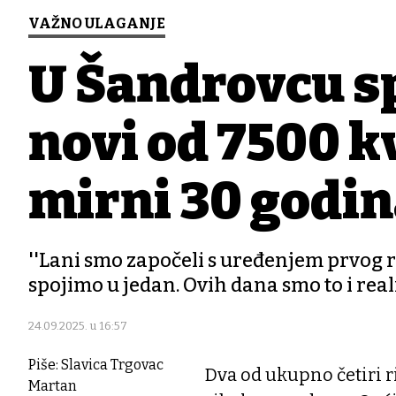
VAŽNO ULAGANJE
U Šandrovcu sp
novi od 7500 k
mirni 30 godin
''Lani smo započeli s uređenjem prvog ri
spojimo u jedan. Ovih dana smo to i real
24.09.2025. u 16:57
Piše: Slavica Trgovac
Dva od ukupno četiri r
Martan