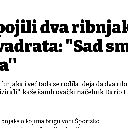
ojili dva ribnja
vadrata: "Sad s
a''
bnjaka i već tada se rodila ideja da dva ri
izirali'', kaže šandrovački načelnik Dario 
ibnjaka o kojima brigu vodi Športsko