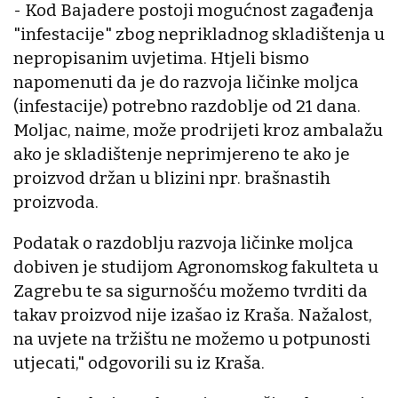
- Kod Bajadere postoji mogućnost zagađenja
"infestacije" zbog neprikladnog skladištenja u
nepropisanim uvjetima. Htjeli bismo
napomenuti da je do razvoja ličinke moljca
(infestacije) potrebno razdoblje od 21 dana.
Moljac, naime, može prodrijeti kroz ambalažu
ako je skladištenje neprimjereno te ako je
proizvod držan u blizini npr. brašnastih
proizvoda.
Podatak o razdoblju razvoja ličinke moljca
dobiven je studijom Agronomskog fakulteta u
Zagrebu te sa sigurnošću možemo tvrditi da
takav proizvod nije izašao iz Kraša. Nažalost,
na uvjete na tržištu ne možemo u potpunosti
utjecati," odgovorili su iz Kraša.