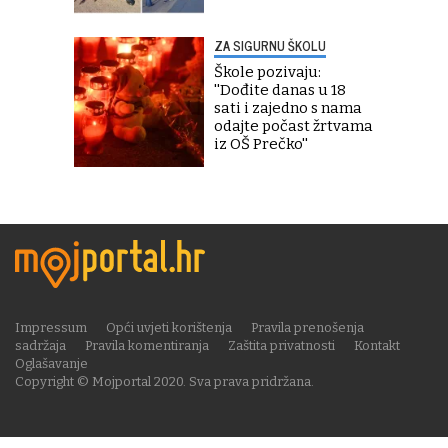
ZA SIGURNU ŠKOLU
Škole pozivaju:
''Dođite danas u 18
sati i zajedno s nama
odajte počast žrtvama
iz OŠ Prečko''
Impressum
Opći uvjeti korištenja
Pravila prenošenja
sadržaja
Pravila komentiranja
Zaštita privatnosti
Kontakt
Oglašavanje
Copyright © Mojportal 2020. Sva prava pridržana.