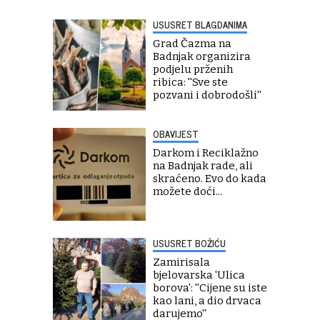
USUSRET BLAGDANIMA
Grad Čazma na
Badnjak organizira
podjelu prženih
ribica: ''Sve ste
pozvani i dobrodošli''
OBAVIJEST
Darkom i Reciklažno
na Badnjak rade, ali
skraćeno. Evo do kada
možete doći...
USUSRET BOŽIĆU
Zamirisala
bjelovarska 'Ulica
borova': ''Cijene su iste
kao lani, a dio drvaca
darujemo''