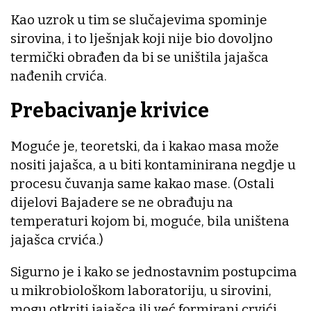
Kao uzrok u tim se slučajevima spominje
sirovina, i to lješnjak koji nije bio dovoljno
termički obrađen da bi se uništila jajašca
nađenih crvića.
Prebacivanje krivice
Moguće je, teoretski, da i kakao masa može
nositi jajašca, a u biti kontaminirana negdje u
procesu čuvanja same kakao mase. (Ostali
dijelovi Bajadere se ne obrađuju na
temperaturi kojom bi, moguće, bila uništena
jajašca crvića.)
Sigurno je i kako se jednostavnim postupcima
u mikrobiološkom laboratoriju, u sirovini,
mogu otkriti jajašca ili već formirani crvići...