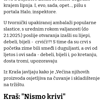
krajem lipnja. I, evo, sada, opet..., pišu s
portala Halo, inspektore.
U tvornički upakiranoj ambalaži popularne
slastice, s urednim rokom valjanosti (do
2.1.2025.) poslije otvaranja izašli su lijepi,
debeli, bijeli - crvići!?! S time da su crvi s
početka zime bili smeđi i duguljasti, a ovi od
ljetos i ovi sada - debeli, bijeli i, po kretanju,
dosta tromi, upozoravaju
Iz Kraša javljaju kako je „Većina njihovih
proizvoda osjetljiva na čuvanje i skladištenje
na tržištu.
Kraš: "Nismo krivi"