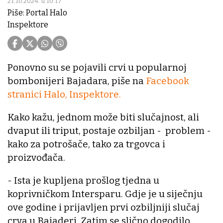
21.10.2024. u 10:17
Piše: Portal Halo
Inspektore
Ponovno su se pojavili crvi u popularnoj
bombonijeri Bajadara, piše na
Facebook
stranici Halo, Inspektore.
Kako kažu, jednom može biti slučajnost, ali
dvaput ili triput, postaje ozbiljan - problem -
kako za potrošače, tako za trgovca i
proizvođača.
- Ista je kupljena prošlog tjedna u
koprivničkom Intersparu. Gdje je u siječnju
ove godine i prijavljen prvi ozbiljniji slučaj
crva u Bajaderi. Zatim se slično dogodilo