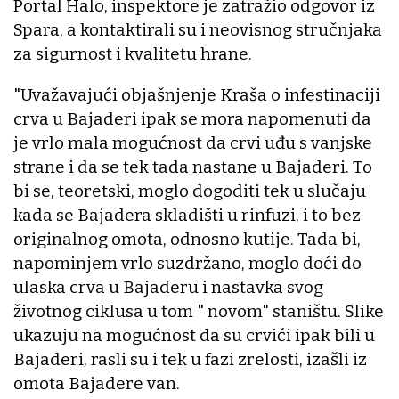
Portal Halo, inspektore je zatražio odgovor iz
Spara, a kontaktirali su i neovisnog stručnjaka
za sigurnost i kvalitetu hrane.
"Uvažavajući objašnjenje Kraša o infestinaciji
crva u Bajaderi ipak se mora napomenuti da
je vrlo mala mogućnost da crvi uđu s vanjske
strane i da se tek tada nastane u Bajaderi. To
bi se, teoretski, moglo dogoditi tek u slučaju
kada se Bajadera skladišti u rinfuzi, i to bez
originalnog omota, odnosno kutije. Tada bi,
napominjem vrlo suzdržano, moglo doći do
ulaska crva u Bajaderu i nastavka svog
životnog ciklusa u tom " novom" staništu. Slike
ukazuju na mogućnost da su crvići ipak bili u
Bajaderi, rasli su i tek u fazi zrelosti, izašli iz
omota Bajadere van.