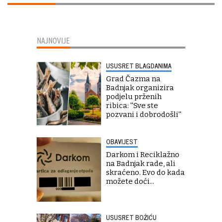
NAJNOVIJE
USUSRET BLAGDANIMA
Grad Čazma na
Badnjak organizira
podjelu prženih
ribica: ''Sve ste
pozvani i dobrodošli''
OBAVIJEST
Darkom i Reciklažno
na Badnjak rade, ali
skraćeno. Evo do kada
možete doći...
USUSRET BOŽIĆU