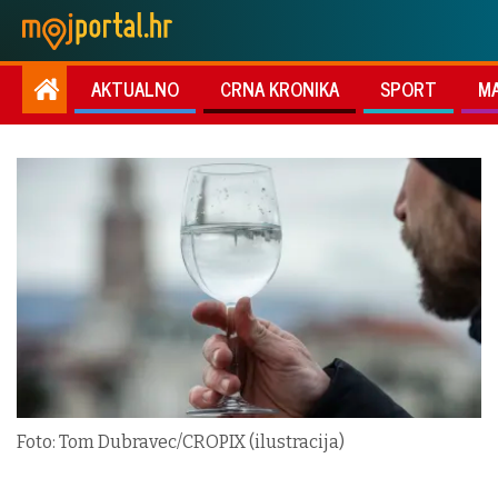
AKTUALNO
CRNA KRONIKA
SPORT
M
Foto: Tom Dubravec/CROPIX (ilustracija)