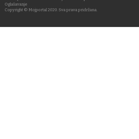
Oglašavanje
Copyright © Mojportal 2020. Sva prava pridržana.