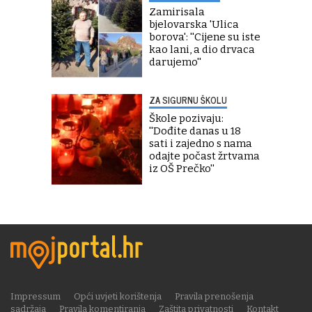
Zamirisala
bjelovarska 'Ulica
borova': ''Cijene su iste
kao lani, a dio drvaca
darujemo''
ZA SIGURNU ŠKOLU
Škole pozivaju:
''Dođite danas u 18
sati i zajedno s nama
odajte počast žrtvama
iz OŠ Prečko''
Impressum
Opći uvjeti korištenja
Pravila prenošenja
sadržaja
Pravila komentiranja
Zaštita privatnosti
Kontakt