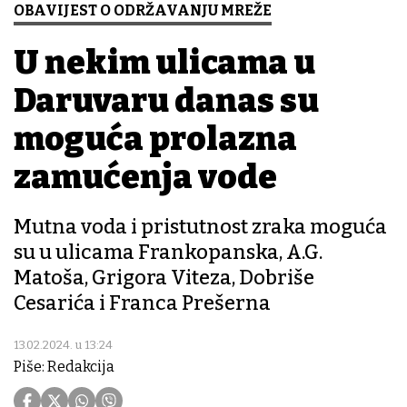
OBAVIJEST O ODRŽAVANJU MREŽE
U nekim ulicama u
Daruvaru danas su
moguća prolazna
zamućenja vode
Mutna voda i pristutnost zraka moguća
su u ulicama Frankopanska, A.G.
Matoša, Grigora Viteza, Dobriše
Cesarića i Franca Prešerna
13.02.2024. u 13:24
Piše: Redakcija