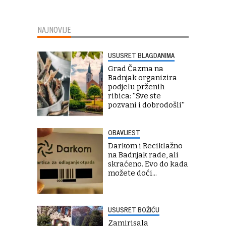
NAJNOVIJE
USUSRET BLAGDANIMA
Grad Čazma na
Badnjak organizira
podjelu prženih
ribica: ''Sve ste
pozvani i dobrodošli''
OBAVIJEST
Darkom i Reciklažno
na Badnjak rade, ali
skraćeno. Evo do kada
možete doći...
USUSRET BOŽIĆU
Zamirisala