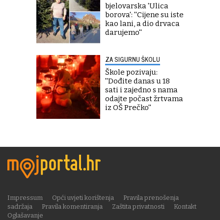
bjelovarska 'Ulica
borova': ''Cijene su iste
kao lani, a dio drvaca
darujemo''
ZA SIGURNU ŠKOLU
Škole pozivaju:
''Dođite danas u 18
sati i zajedno s nama
odajte počast žrtvama
iz OŠ Prečko''
Impressum
Opći uvjeti korištenja
Pravila prenošenja
sadržaja
Pravila komentiranja
Zaštita privatnosti
Kontakt
Oglašavanje