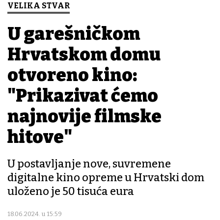
VELIKA STVAR
U garešničkom
Hrvatskom domu
otvoreno kino:
"Prikazivat ćemo
najnovije filmske
hitove"
U postavljanje nove, suvremene
digitalne kino opreme u Hrvatski dom
uloženo je 50 tisuća eura
18.06.2024. u 15:59