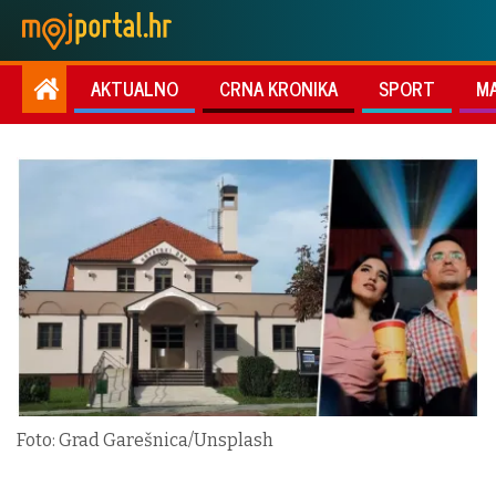
AKTUALNO
CRNA KRONIKA
SPORT
M
Foto: Grad Garešnica/Unsplash