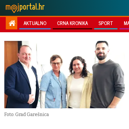
AKTUALNO
CRNA KRONIKA
SPORT
M
Foto: Grad Garešnica