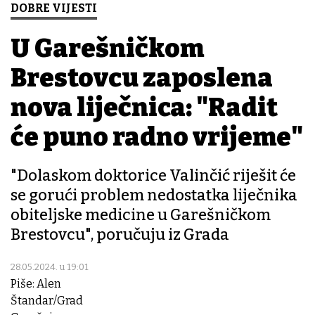
DOBRE VIJESTI
U Garešničkom
Brestovcu zaposlena
nova liječnica: "Radit
će puno radno vrijeme"
"Dolaskom doktorice Valinčić riješit će
se gorući problem nedostatka liječnika
obiteljske medicine u Garešničkom
Brestovcu", poručuju iz Grada
28.05.2024. u 19:01
Piše: Alen
Štandar/Grad