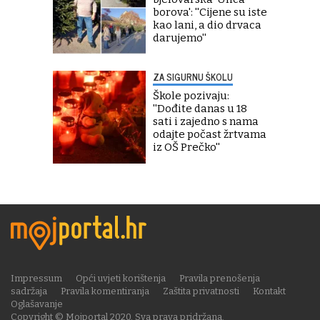
borova': ''Cijene su iste
kao lani, a dio drvaca
darujemo''
ZA SIGURNU ŠKOLU
Škole pozivaju:
''Dođite danas u 18
sati i zajedno s nama
odajte počast žrtvama
iz OŠ Prečko''
Impressum
Opći uvjeti korištenja
Pravila prenošenja
sadržaja
Pravila komentiranja
Zaštita privatnosti
Kontakt
Oglašavanje
Copyright © Mojportal 2020. Sva prava pridržana.