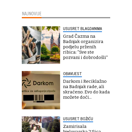
NAJNOVIJE
USUSRET BLAGDANIMA
Grad Čazma na
Badnjak organizira
podjelu prženih
ribica: ''Sve ste
pozvani i dobrodošli''
OBAVIJEST
Darkom i Reciklažno
na Badnjak rade, ali
skraćeno. Evo do kada
možete doći...
USUSRET BOŽIĆU
Zamirisala
bjelovarska 'Ulica