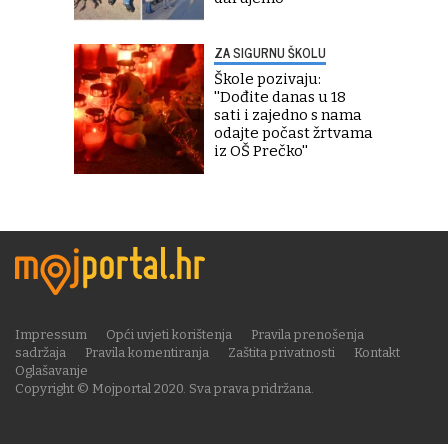
ZA SIGURNU ŠKOLU
Škole pozivaju:
''Dođite danas u 18
sati i zajedno s nama
odajte počast žrtvama
iz OŠ Prečko''
Impressum
Opći uvjeti korištenja
Pravila prenošenja
sadržaja
Pravila komentiranja
Zaštita privatnosti
Kontakt
Oglašavanje
Copyright © Mojportal 2020. Sva prava pridržana.