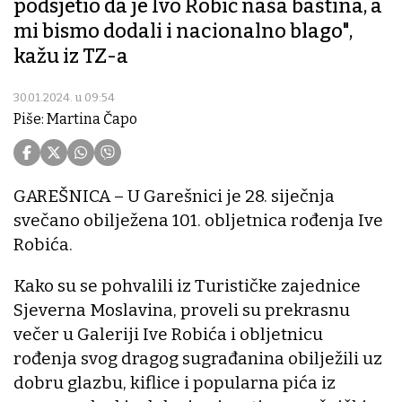
podsjetio da je Ivo Robić naša baština, a
mi bismo dodali i nacionalno blago",
kažu iz TZ-a
30.01.2024. u 09:54
Piše: Martina Čapo
GAREŠNICA – U Garešnici je 28. siječnja
svečano obilježena 101. obljetnica rođenja Ive
Robića.
Kako su se pohvalili iz Turističke zajednice
Sjeverna Moslavina, proveli su prekrasnu
večer u Galeriji Ive Robića i obljetnicu
rođenja svog dragog sugrađanina obilježili uz
dobru glazbu, kiflice i popularna pića iz