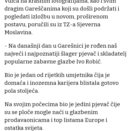
Vuica na krasnim fotografijama, kao i svim
dragim Gareščanima koji su došli podržati i
pogledati izložbu u novom, proširenom
postavu, poručili su iz TZ-a Sjeverna
Moslavina.
- Na današnji dan u Garešnici je rođen naš
najveći i najpoznatiji šlager pjevač i skladatelj
popularne zabavne glazbe Ivo Robić.
Bio je jedan od rijetkih umjetnika čija je
domaća i inozemna karijera blistala gotovo
pola stoljeća.
Na svojim počecima bio je jedini pjevač čije
su se ploče mogle naći u glazbenim
prodavaonicama i top listama Europe i
ostatka svijeta.