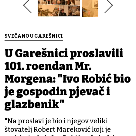
SVEČANO U GAREŠNICI
U Garešnici proslavili
101. rođendan Mr.
Morgena: "Ivo Robić bio
je gospodin pjevač i
glazbenik"
"Na proslavi je bio i njegov veliki
štovatelj Robert Mareković koji je