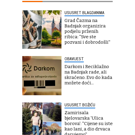
USUSRET BLAGDANIMA
Grad Čazma na
Badnjak organizira
podjelu prženih
ribica: ''Sve ste
pozvani i dobrodošli''
OBAVIJEST
Darkom i Reciklažno
na Badnjak rade, ali
skraćeno. Evo do kada
možete doći...
USUSRET BOŽIĆU
Zamirisala
bjelovarska 'Ulica
borova': ''Cijene su iste
kao lani, a dio drvaca
darujemo''