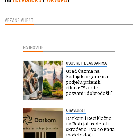
na
Facebooku
i
TikToku
!
VEZANE VIJESTI
NAJNOVIJE
USUSRET BLAGDANIMA
Grad Čazma na
Badnjak organizira
podjelu prženih
ribica: ''Sve ste
pozvani i dobrodošli''
OBAVIJEST
Darkom i Reciklažno
na Badnjak rade, ali
skraćeno. Evo do kada
možete doći...