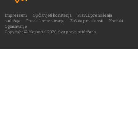
Impressum
Opći uvjeti korištenja
Pravila prenošenja
sadržaja
Pravila komentiranja
Zaštita privatnosti
Kontakt
Oglašavanje
Copyright © Mojportal 2020. Sva prava pridržana.