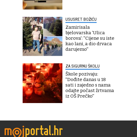
USUSRET BOŽIĆU
Zamirisala
bjelovarska 'Ulica
borova': ''Cijene su iste
kao lani, a dio drvaca
darujemo''
ZA SIGURNU ŠKOLU
Škole pozivaju:
''Dođite danas u 18
sati i zajedno s nama
odajte počast žrtvama
iz OŠ Prečko''