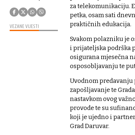
za telekomunikaciju. E
petka, osam sati dnevno
praktičnih edukacija.
VEZANE VIJESTI
Svakom polazniku je o
i prijateljska podrška
osigurana mjesečna 
osposobljavanju te pu
Uvodnom predavanju pr
zapošljavanje te Grada 
nastavkom ovog važnog
provode te su sufinan
koji je ujedno i partne
Grad Daruvar.