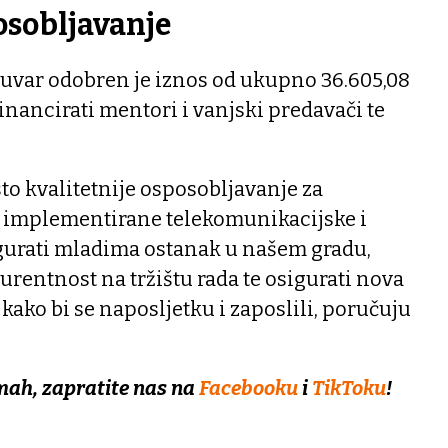
osobljavanje
ruvar odobren je iznos od ukupno 36.605,08
financirati mentori i vanjski predavači te
 što kvalitetnije osposobljavanje za
 implementirane telekomunikacijske i
gurati mladima ostanak u našem gradu,
rentnost na tržištu rada te osigurati nova
kako bi se naposljetku i zaposlili, poručuju
mah, zapratite nas na
Facebooku
i
TikToku
!