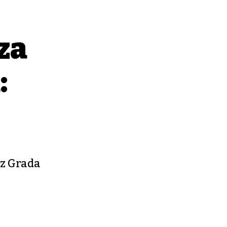
za
:
"
iz Grada