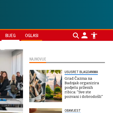
BIJEG
OGLASI
NAJNOVIJE
USUSRET BLAGDANIMA
Grad Čazma na
Badnjak organizira
podjelu prženih
ribica: ''Sve ste
pozvani i dobrodošli''
OBAVIJEST