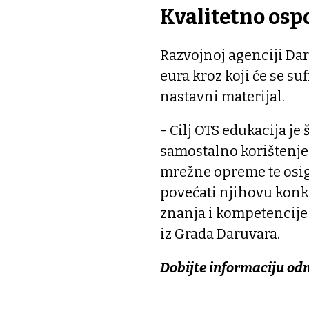
Kvalitetno osp
Razvojnoj agenciji Da
eura kroz koji će se su
nastavni materijal.
- Cilj OTS edukacija je
samostalno korištenje
mrežne opreme te osi
povećati njihovu konku
znanja i kompetencije 
iz Grada Daruvara.
Dobijte informaciju od