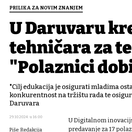
PRILIKA ZA NOVIM ZNANJEM
U Daruvaru kre
tehničara za t
"Polaznici dob
"Cilj edukacija je osigurati mladima os
konkurentnost na tržištu rada te osigur
Daruvara
29.10.2024. u 16:00
U Digitalnom inovaci
predavanje za 17 polaz
Piše: Redakcija