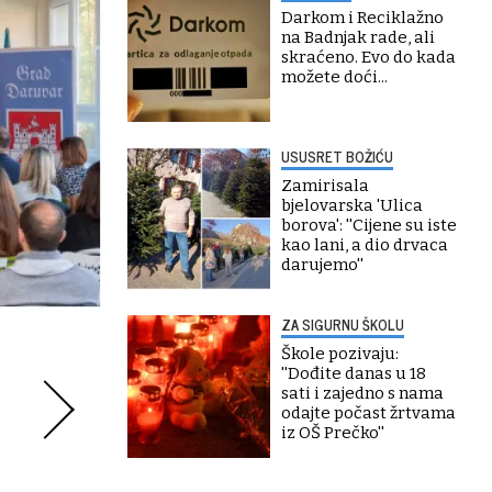
Darkom i Reciklažno
na Badnjak rade, ali
skraćeno. Evo do kada
možete doći...
USUSRET BOŽIĆU
Zamirisala
bjelovarska 'Ulica
borova': ''Cijene su iste
kao lani, a dio drvaca
darujemo''
ZA SIGURNU ŠKOLU
Škole pozivaju:
''Dođite danas u 18
sati i zajedno s nama
odajte počast žrtvama
iz OŠ Prečko''